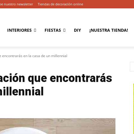
be nuestro newsletter
Tiendas de decoración online
INTERIORES
FIESTAS
DIY
¡NUESTRA TIENDA!
 encontrarás en la casa de un millennial
ación que encontrarás
illennial