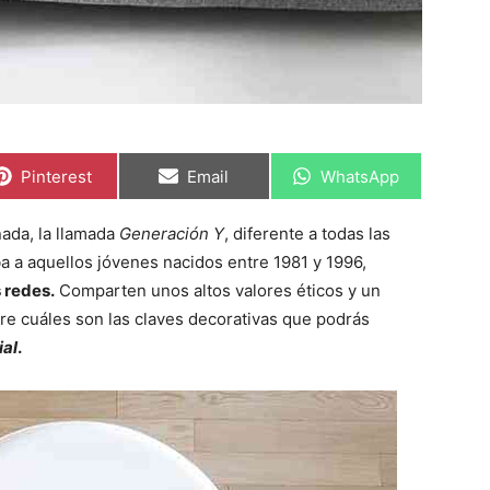
C
C
C
Pinterest
Email
WhatsApp
o
o
o
m
m
m
p
p
p
ada, la llamada
Generación Y
, diferente a todas las
a
a
a
r
r
r
a a aquellos jóvenes nacidos entre 1981 y 1996,
t
t
t
i
i
i
 redes.
Comparten unos altos valores éticos y un
r
r
r
re cuáles son las claves decorativas que podrás
e
e
e
n
n
n
ial
.