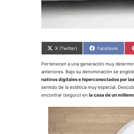
C
C
X (Twitter)
Facebook
o
o
m
m
p
p
Pertenecen a una generación muy determin
a
a
r
r
anteriores. Bajo su denominación se englob
t
t
i
i
nativos digitales e hiperconectados por las
r
r
sentido de la estética muy especial. Descub
e
e
n
n
encontrar (seguro) en
la casa de un
millenn