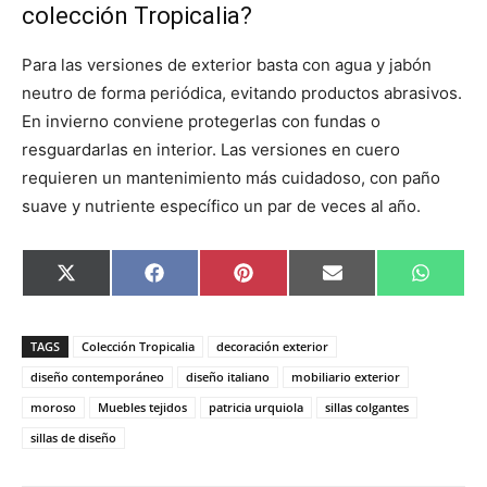
colección Tropicalia?
Para las versiones de exterior basta con agua y jabón
neutro de forma periódica, evitando productos abrasivos.
En invierno conviene protegerlas con fundas o
resguardarlas en interior. Las versiones en cuero
requieren un mantenimiento más cuidadoso, con paño
suave y nutriente específico un par de veces al año.
C
C
C
C
C
X
F
P
E
W
o
o
o
o
o
(
a
i
m
h
m
m
m
m
m
T
c
n
a
a
p
p
p
p
p
w
e
t
i
t
a
a
a
a
a
i
b
e
l
s
TAGS
Colección Tropicalia
decoración exterior
r
r
r
r
r
t
o
r
A
t
t
t
t
t
t
o
e
p
diseño contemporáneo
diseño italiano
mobiliario exterior
i
i
i
i
i
e
k
s
p
moroso
Muebles tejidos
patricia urquiola
sillas colgantes
r
r
r
r
r
r
t
e
e
e
e
e
)
sillas de diseño
n
n
n
n
n