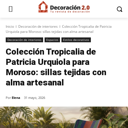
Inicio
Decoración de interiores
Colección Tropicalia de Patricia
Urquiola para Moroso: sillas tejidas con alma artesanal
Decoración de interiores
Espacios
Estilos decorativos
Colección Tropicalia de
Patricia Urquiola para
Moroso: sillas tejidas con
alma artesanal
Por
Elena
31 mayo, 2026