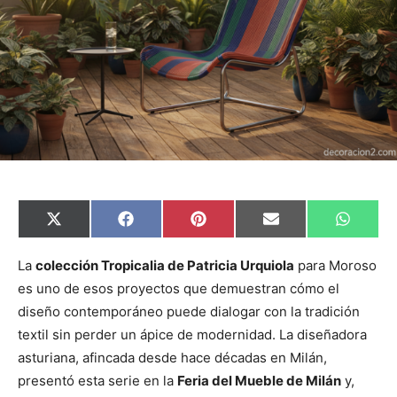
C
C
C
C
C
X
F
P
E
W
o
o
o
o
o
(
a
i
m
h
m
m
m
m
m
T
c
n
a
a
p
p
p
p
p
w
e
t
i
t
La
colección Tropicalia de Patricia Urquiola
para Moroso
a
a
a
a
a
i
b
e
l
s
es uno de esos proyectos que demuestran cómo el
r
r
r
r
r
t
o
r
A
t
t
t
t
t
t
o
e
p
diseño contemporáneo puede dialogar con la tradición
i
i
i
i
i
e
k
s
p
r
r
r
r
r
r
t
textil sin perder un ápice de modernidad. La diseñadora
e
e
e
e
e
)
n
n
n
n
n
asturiana, afincada desde hace décadas en Milán,
presentó esta serie en la
Feria del Mueble de Milán
y,