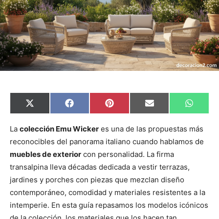
C
C
C
C
C
X
F
P
E
W
o
o
o
o
o
(
a
i
m
h
m
m
m
m
m
T
c
n
a
a
p
p
p
p
p
w
e
t
i
t
La
colección Emu Wicker
es una de las propuestas más
a
a
a
a
a
i
b
e
l
s
reconocibles del panorama italiano cuando hablamos de
r
r
r
r
r
t
o
r
A
t
t
t
t
t
t
o
e
p
muebles de exterior
con personalidad. La firma
i
i
i
i
i
e
k
s
p
r
r
r
r
r
r
t
transalpina lleva décadas dedicada a vestir terrazas,
e
e
e
e
e
)
n
n
n
n
n
jardines y porches con piezas que mezclan diseño
contemporáneo, comodidad y materiales resistentes a la
intemperie. En esta guía repasamos los modelos icónicos
de la colección, los materiales que los hacen tan