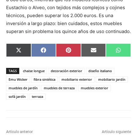
Eustachio o Alveo, con tejidos más complejos y cojines
técnicos, pueden superar los 2.000 euros. Es una
inversión a largo plazo: bien cuidados, estos muebles
superan sin problema los quince años de uso continuado.
C
C
C
C
C
X
F
P
E
W
o
o
o
o
o
(
a
i
m
h
m
m
m
m
m
T
c
n
a
a
p
p
p
p
p
w
e
t
i
t
a
a
a
a
a
i
b
e
l
s
TAGS
chaise longue
decoración exterior
diseño italiano
r
r
r
r
r
t
o
r
A
t
t
t
t
t
t
o
e
p
Emu Wicker
fibra sintética
mobiliario exterior
mobiliario jardín
i
i
i
i
i
e
k
s
p
muebles de jardín
muebles de terraza
muebles exterior
r
r
r
r
r
r
t
e
e
e
e
e
)
sofá jardín
terraza
n
n
n
n
n
Artículo anterior
Artículo siguiente