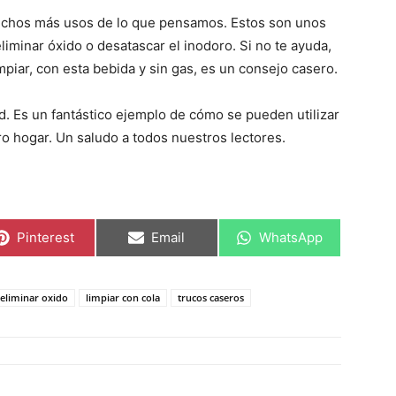
chos más usos de lo que pensamos. Estos son unos
liminar óxido o desatascar el inodoro. Si no te ayuda,
piar, con esta bebida y sin gas, es un consejo casero.
d. Es un fantástico ejemplo de cómo se pueden utilizar
ro hogar. Un saludo a todos nuestros lectores.
C
C
C
Pinterest
Email
WhatsApp
o
o
o
m
m
m
p
p
p
a
a
a
eliminar oxido
limpiar con cola
trucos caseros
r
r
r
t
t
t
i
i
i
r
r
r
e
e
e
n
n
n