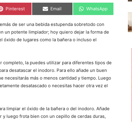
C
C
C
Pinterest
Email
WhatsApp
o
o
o
m
m
m
p
p
p
además de ser una bebida estupenda sobretodo con
a
a
a
r
r
r
en un potente limpiador; hoy quiero dejar la forma de
t
t
t
i
i
i
r el óxido de lugares como la bañera o incluso el
r
r
r
e
e
e
n
n
n
por completo, la puedes utilizar para diferentes tipos de
, para desatascar el inodoro. Para ello añade un buen
sque necesitarás más o menos cantidad y tiempo. Luego
letamente desatascado o necesitas hacer otra vez el
para limpiar el óxido de la bañera o del inodoro. Añade
ar y luego frota bien con un cepillo de cerdas duras,