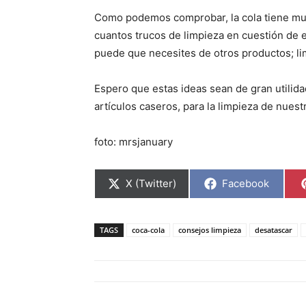
Como podemos comprobar, la cola tiene mu
cuantos trucos de limpieza en cuestión de e
puede que necesites de otros productos; lim
Espero que estas ideas sean de gran utilida
artículos caseros, para la limpieza de nuest
foto: mrsjanuary
C
C
X (Twitter)
Facebook
o
o
m
m
p
p
a
a
TAGS
coca-cola
consejos limpieza
desatascar
r
r
t
t
i
i
r
r
e
e
n
n