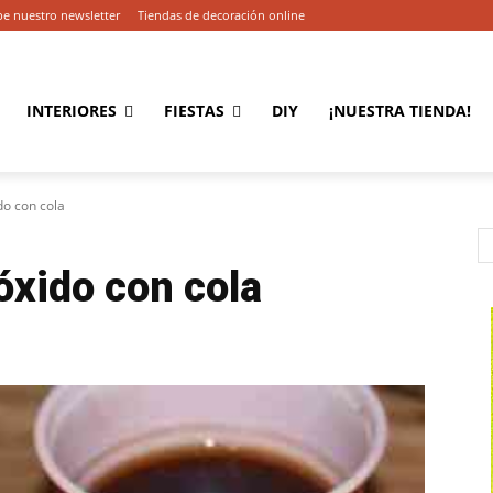
be nuestro newsletter
Tiendas de decoración online
INTERIORES
FIESTAS
DIY
¡NUESTRA TIENDA!
do con cola
óxido con cola