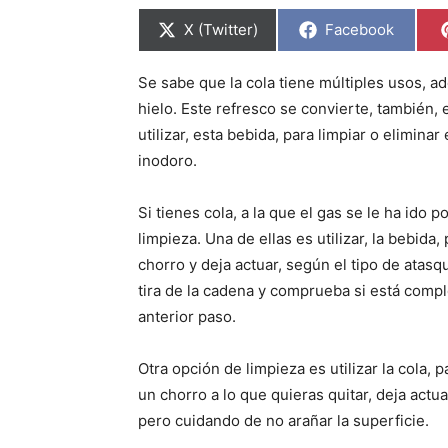
C
C
X (Twitter)
Facebook
o
o
m
m
p
p
Se sabe que la cola tiene múltiples usos, 
a
a
r
r
hielo. Este refresco se convierte, también, 
t
t
i
i
utilizar, esta bebida, para limpiar o elimina
r
r
inodoro.
e
e
n
n
Si tienes cola, a la que el gas se le ha ido 
limpieza. Una de ellas es utilizar, la bebida
chorro y deja actuar, según el tipo de ata
tira de la cadena y comprueba si está comp
anterior paso.
Otra opción de limpieza es utilizar la cola, 
un chorro a lo que quieras quitar, deja actu
pero cuidando de no arañar la superficie.