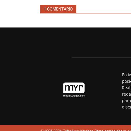
1 COMENTARIO
En M
posi
Real
reda
para
dise
© 1995-2024 Color Vivo Internet. Otros contenidos se ci