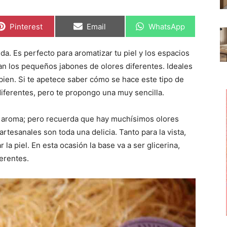
C
C
C
Pinterest
Email
WhatsApp
o
o
o
m
m
m
p
p
p
da. Es perfecto para aromatizar tu piel y los espacios
a
a
a
r
r
r
tan los pequeños jabones de olores diferentes. Ideales
t
t
t
i
i
i
bien. Si te apetece saber cómo se hace este tipo de
r
r
r
ferentes, pero te propongo una muy sencilla.
e
e
e
n
n
n
te aroma; pero recuerda que hay muchísimos olores
rtesanales son toda una delicia. Tanto para la vista,
 la piel. En esta ocasión la base va a ser glicerina,
erentes.