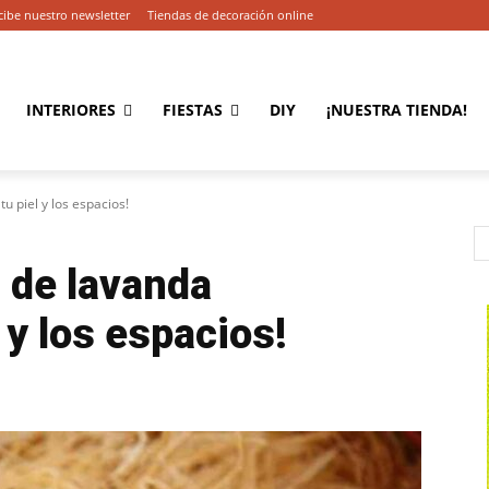
cibe nuestro newsletter
Tiendas de decoración online
INTERIORES
FIESTAS
DIY
¡NUESTRA TIENDA!
 piel y los espacios!
 de lavanda
 y los espacios!