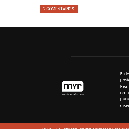
2 COMENTARIOS
En M
posi
Real
reda
para
dise
© 1995-2024 Color Vivo Internet. Otros contenidos se ci