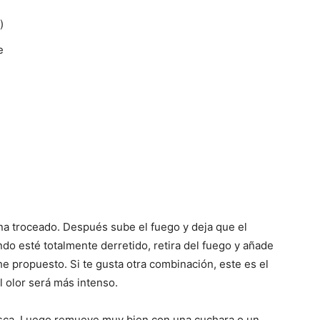
)
e
ina troceado. Después sube el fuego y deja que el
do esté totalmente derretido, retira del fuego y añade
he propuesto. Si te gusta otra combinación, este es el
 olor será más intenso.
resca. Luego remueve muy bien con una cuchara o un