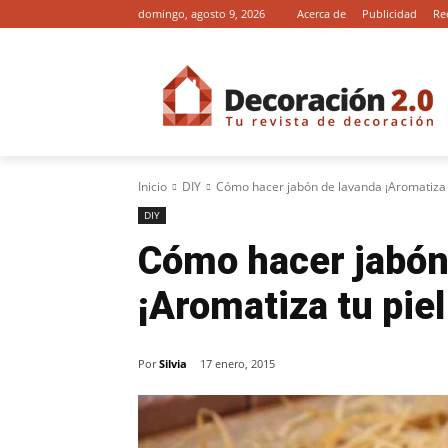
domingo, agosto 9, 2026
Acerca de
Publicidad
Re
Inicio
DIY
Cómo hacer jabón de lavanda ¡Aromatiza tu
DIY
Cómo hacer jabón
¡Aromatiza tu piel
Por
Silvia
17 enero, 2015