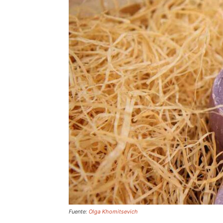
Fuente:
Olga Khomitsevich