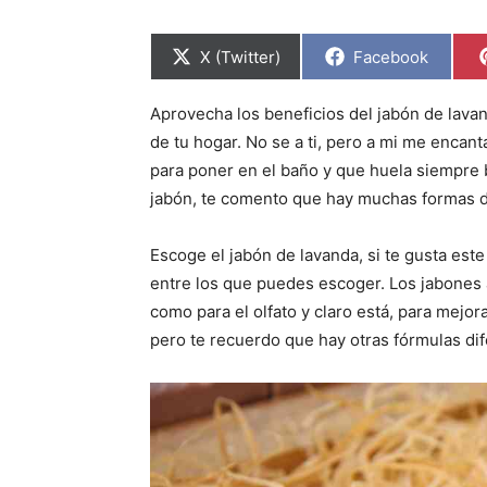
C
C
X (Twitter)
Facebook
o
o
m
m
p
p
Aprovecha los beneficios del jabón de lavan
a
a
r
r
de tu hogar. No se a ti, pero a mi me encan
t
t
i
i
para poner en el baño y que huela siempre 
r
r
jabón, te comento que hay muchas formas di
e
e
n
n
Escoge el jabón de lavanda, si te gusta es
entre los que puedes escoger. Los jabones a
como para el olfato y claro está, para mejorar
pero te recuerdo que hay otras fórmulas dif