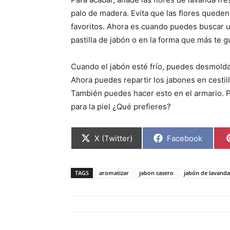
palo de madera. Evita que las flores queden
favoritos. Ahora es cuando puedes buscar 
pastilla de jabón o en la forma que más te gu
Cuando el jabón esté frío, puedes desmold
Ahora puedes repartir los jabones en cestill
También puedes hacer esto en el armario. P
para la piel ¿Qué prefieres?
C
C
X (Twitter)
Facebook
o
o
m
m
p
p
a
a
TAGS
aromatizar
jabon casero
jabón de lavanda
r
r
t
t
i
i
r
r
e
e
n
n