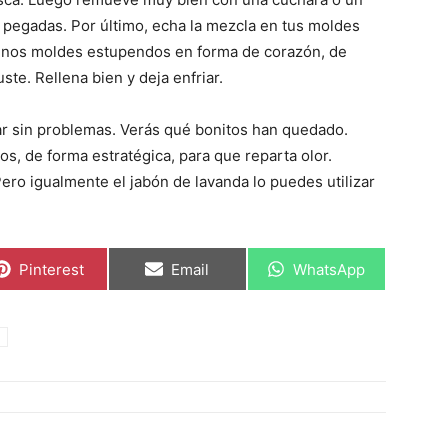
 pegadas. Por último, echa la mezcla en tus moldes
unos moldes estupendos en forma de corazón, de
ste. Rellena bien y deja enfriar.
ar sin problemas. Verás qué bonitos han quedado.
os, de forma estratégica, para que reparta olor.
ero igualmente el jabón de lavanda lo puedes utilizar
C
C
C
Pinterest
Email
WhatsApp
o
o
o
m
m
m
p
p
p
a
a
a
r
r
r
t
t
t
i
i
i
r
r
r
e
e
e
n
n
n