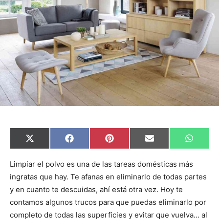
C
C
C
C
C
X
F
P
E
W
o
o
o
o
o
(
a
i
m
h
m
m
m
m
m
T
c
n
a
a
p
p
p
p
p
w
e
t
i
t
Limpiar el polvo es una de las tareas domésticas más
a
a
a
a
a
i
b
e
l
s
ingratas que hay. Te afanas en eliminarlo de todas partes
r
r
r
r
r
t
o
r
A
t
t
t
t
t
t
o
e
p
y en cuanto te descuidas, ahí está otra vez. Hoy te
i
i
i
i
i
e
k
s
p
r
r
r
r
r
r
t
contamos algunos trucos para que puedas eliminarlo por
e
e
e
e
e
)
n
n
n
n
n
completo de todas las superficies y evitar que vuelva… al