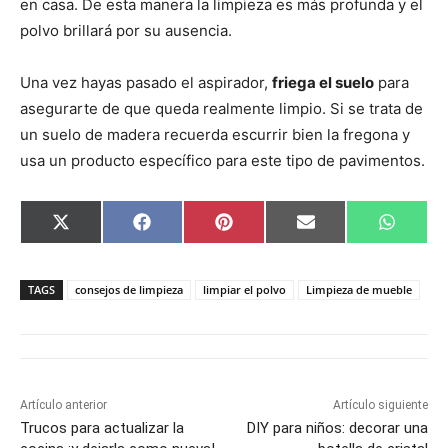
en casa. De esta manera la limpieza es más profunda y el
polvo brillará por su ausencia.
Una vez hayas pasado el aspirador,
friega el suelo
para
asegurarte de que queda realmente limpio. Si se trata de
un suelo de madera recuerda escurrir bien la fregona y
usa un producto específico para este tipo de pavimentos.
C
C
C
C
C
X
F
P
E
W
o
o
o
o
o
(
a
i
m
h
m
m
m
m
m
T
c
n
a
a
p
p
p
p
p
w
e
t
i
t
a
a
a
a
a
i
b
e
l
s
TAGS
consejos de limpieza
limpiar el polvo
Limpieza de mueble
r
r
r
r
r
t
o
r
A
t
t
t
t
t
t
o
e
p
i
i
i
i
i
e
k
s
p
r
r
r
r
r
r
t
e
e
e
e
e
)
n
n
n
n
n
Artículo anterior
Artículo siguiente
Trucos para actualizar la
DIY para niños: decorar una