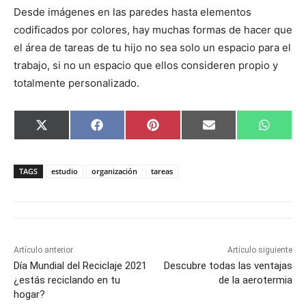
Desde imágenes en las paredes hasta elementos
codificados por colores, hay muchas formas de hacer que
el área de tareas de tu hijo no sea solo un espacio para el
trabajo, si no un espacio que ellos consideren propio y
totalmente personalizado.
C
C
C
C
C
X
F
P
E
W
o
o
o
o
o
(
a
i
m
h
m
m
m
m
m
T
c
n
a
a
p
p
p
p
p
w
e
t
i
t
a
a
a
a
a
i
b
e
l
s
TAGS
estudio
organización
tareas
r
r
r
r
r
t
o
r
A
t
t
t
t
t
t
o
e
p
i
i
i
i
i
e
k
s
p
r
r
r
r
r
r
t
e
e
e
e
e
)
n
n
n
n
n
Artículo anterior
Artículo siguiente
Día Mundial del Reciclaje 2021
Descubre todas las ventajas
¿estás reciclando en tu
de la aerotermia
hogar?