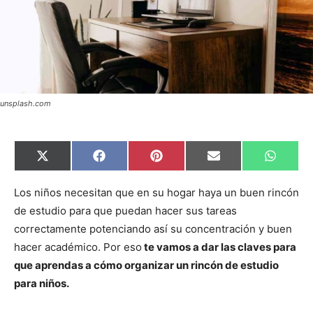
unsplash.com
C
C
C
C
C
X
F
P
E
W
o
o
o
o
o
(
a
i
m
h
m
m
m
m
m
T
c
n
a
a
p
p
p
p
p
w
e
t
i
t
Los niños necesitan que en su hogar haya un buen rincón
a
a
a
a
a
i
b
e
l
s
de estudio para que puedan hacer sus tareas
r
r
r
r
r
t
o
r
A
t
t
t
t
t
t
o
e
p
correctamente potenciando así su concentración y buen
i
i
i
i
i
e
k
s
p
r
r
r
r
r
r
t
hacer académico. Por eso
te vamos a dar las claves para
e
e
e
e
e
)
n
n
n
n
n
que aprendas a cómo organizar un rincón de estudio
para niños.