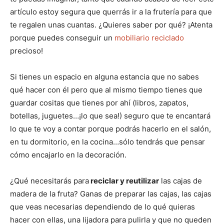
r
r
r
r
r
t
o
r
A
t
t
t
t
t
t
o
e
p
artículo estoy segura que querrás ir a la frutería para que
i
i
i
i
i
e
k
s
p
r
r
r
r
r
r
t
te regalen unas cuantas. ¿Quieres saber por qué? ¡Atenta
e
e
e
e
e
)
n
n
n
n
n
porque puedes conseguir un
mobiliario reciclado
precioso!
Si tienes un espacio en alguna estancia que no sabes
qué hacer con él pero que al mismo tiempo tienes que
guardar cositas que tienes por ahí (libros, zapatos,
botellas, juguetes…¡lo que sea!) seguro que te encantará
lo que te voy a contar porque podrás hacerlo en el salón,
en tu dormitorio, en la cocina…sólo tendrás que pensar
cómo encajarlo en la decoración.
¿Qué necesitarás para
reciclar y reutilizar
las cajas de
madera de la fruta? Ganas de preparar las cajas, las cajas
que veas necesarias dependiendo de lo qué quieras
hacer con ellas, una lijadora para pulirla y que no queden