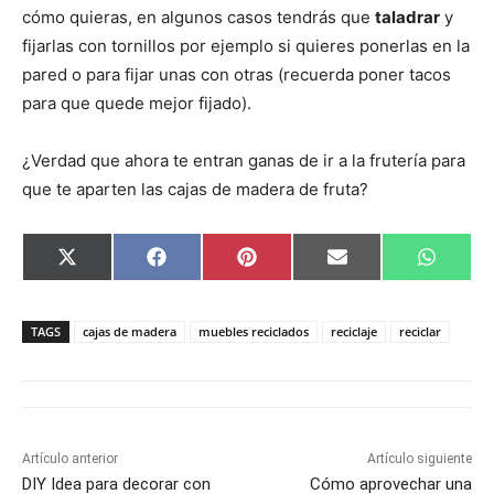
cómo quieras, en algunos casos tendrás que
taladrar
y
fijarlas con tornillos por ejemplo si quieres ponerlas en la
pared o para fijar unas con otras (recuerda poner tacos
para que quede mejor fijado).
¿Verdad que ahora te entran ganas de ir a la frutería para
que te aparten las cajas de madera de fruta?
C
C
C
C
C
X
F
P
E
W
o
o
o
o
o
(
a
i
m
h
m
m
m
m
m
T
c
n
a
a
p
p
p
p
p
w
e
t
i
t
a
a
a
a
a
i
b
e
l
s
TAGS
cajas de madera
muebles reciclados
reciclaje
reciclar
r
r
r
r
r
t
o
r
A
t
t
t
t
t
t
o
e
p
i
i
i
i
i
e
k
s
p
r
r
r
r
r
r
t
e
e
e
e
e
)
n
n
n
n
n
Artículo anterior
Artículo siguiente
DIY Idea para decorar con
Cómo aprovechar una