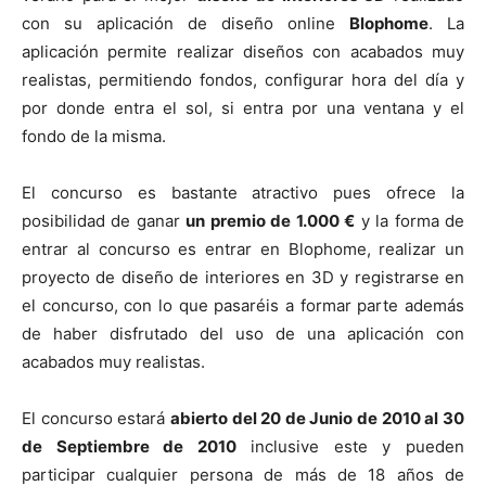
t
t
t
t
t
t
o
e
p
i
i
i
i
i
e
k
s
p
con su aplicación de diseño online
Blophome
. La
r
r
r
r
r
r
t
aplicación permite realizar diseños con acabados muy
e
e
e
e
e
)
n
n
n
n
n
realistas, permitiendo fondos, configurar hora del día y
por donde entra el sol, si entra por una ventana y el
fondo de la misma.
El concurso es bastante atractivo pues ofrece la
posibilidad de ganar
un premio de 1.000 €
y la forma de
entrar al concurso es entrar en Blophome, realizar un
proyecto de diseño de interiores en 3D y registrarse en
el concurso, con lo que pasaréis a formar parte además
de haber disfrutado del uso de una aplicación con
acabados muy realistas.
El concurso estará
abierto del 20 de Junio de 2010 al 30
de Septiembre de 2010
inclusive este y pueden
participar cualquier persona de más de 18 años de