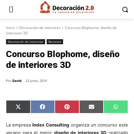
Inicio
Decoración de interiores
Concurso Blophome, diseño de
interiores 3D
Decoración de interiores
Recursos
Concurso Blophome, diseño
de interiores 3D
Por
David
23 junio, 2010
C
C
C
C
C
X
F
P
E
W
o
o
o
o
o
(
a
i
m
h
m
m
m
m
m
T
c
n
a
a
p
p
p
p
p
w
e
t
i
t
La empresa
Index Consulting
organiza un concurso este
a
a
a
a
a
i
b
e
l
s
r
r
r
r
r
t
o
r
A
verano para el mejor
diseño de interiores 3D
realizado