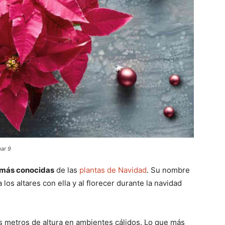
gar 9
s más conocidas
de las
plantas de Navidad
. Su nombre
os altares con ella y al florecer durante la navidad
s metros de altura en ambientes cálidos. Lo que más