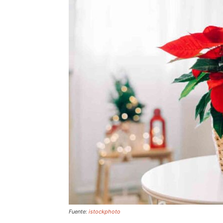
Fuente:
istockphoto