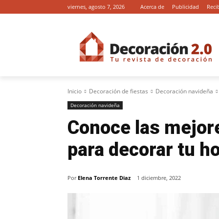
viernes, agosto 7, 2026
Acerca de
Publicidad
Reci
Inicio
Decoración de fiestas
Decoración navideña
Decoración navideña
Conoce las mejor
para decorar tu h
Por
Elena Torrente Diaz
1 diciembre, 2022