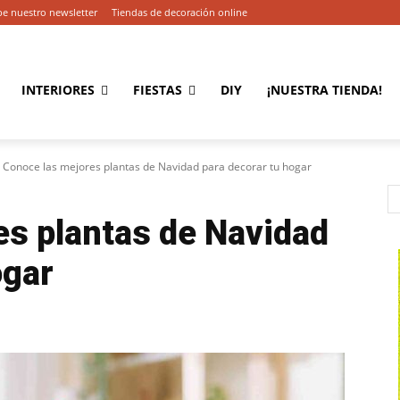
be nuestro newsletter
Tiendas de decoración online
INTERIORES
FIESTAS
DIY
¡NUESTRA TIENDA!
Conoce las mejores plantas de Navidad para decorar tu hogar
es plantas de Navidad
ogar