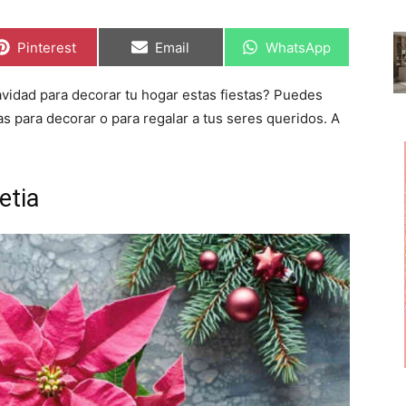
C
C
C
Pinterest
Email
WhatsApp
o
o
o
m
m
m
p
p
p
vidad para decorar tu hogar estas fiestas? Puedes
a
a
a
r
r
r
s para decorar o para regalar a tus seres queridos. A
t
t
t
i
i
i
r
r
r
e
e
e
n
n
n
etia