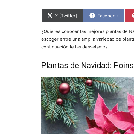
C
C
X (Twitter)
Facebook
o
o
m
m
p
p
¿Quieres conocer las mejores plantas de Na
a
a
r
r
escoger entre una amplia variedad de planta
t
t
i
i
continuación te las desvelamos.
r
r
e
e
n
n
Plantas de Navidad: Poins