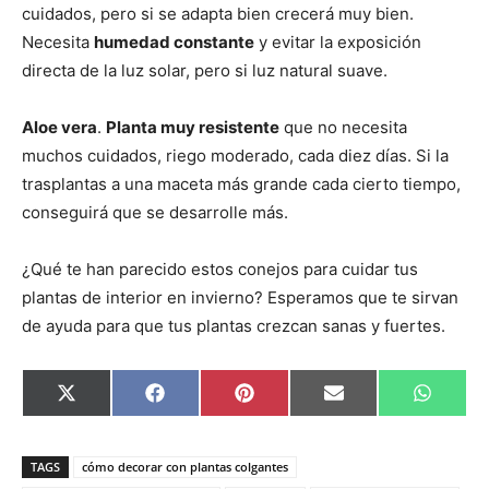
cuidados, pero si se adapta bien crecerá muy bien.
Necesita
humedad constante
y evitar la exposición
directa de la luz solar, pero si luz natural suave.
Aloe vera
.
Planta muy resistente
que no necesita
muchos cuidados, riego moderado, cada diez días. Si la
trasplantas a una maceta más grande cada cierto tiempo,
conseguirá que se desarrolle más.
¿Qué te han parecido estos conejos para cuidar tus
plantas de interior en invierno? Esperamos que te sirvan
de ayuda para que tus plantas crezcan sanas y fuertes.
C
C
C
C
C
X
F
P
E
W
o
o
o
o
o
(
a
i
m
h
m
m
m
m
m
T
c
n
a
a
p
p
p
p
p
w
e
t
i
t
a
a
a
a
a
i
b
e
l
s
TAGS
cómo decorar con plantas colgantes
r
r
r
r
r
t
o
r
A