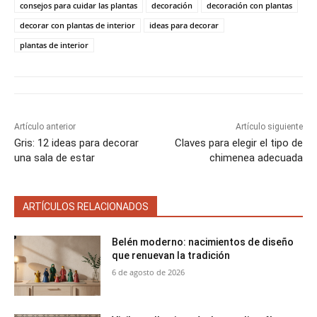
t
t
t
t
t
t
o
e
p
consejos para cuidar las plantas
decoración
decoración con plantas
i
i
i
i
i
e
k
s
p
decorar con plantas de interior
ideas para decorar
r
r
r
r
r
r
t
e
e
e
e
e
)
plantas de interior
n
n
n
n
n
Artículo anterior
Artículo siguiente
Gris: 12 ideas para decorar
Claves para elegir el tipo de
una sala de estar
chimenea adecuada
ARTÍCULOS RELACIONADOS
Belén moderno: nacimientos de diseño
que renuevan la tradición
6 de agosto de 2026