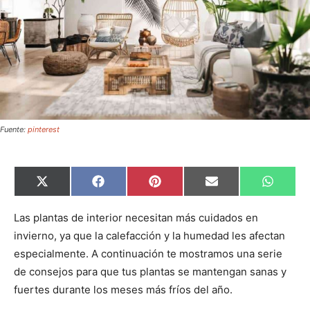
Fuente:
pinterest
C
C
C
C
C
X
F
P
E
W
o
o
o
o
o
(
a
i
m
h
m
m
m
m
m
T
c
n
a
a
p
p
p
p
p
w
e
t
i
t
Las plantas de interior necesitan más cuidados en
a
a
a
a
a
i
b
e
l
s
invierno, ya que la calefacción y la humedad les afectan
r
r
r
r
r
t
o
r
A
t
t
t
t
t
t
o
e
p
especialmente. A continuación te mostramos una serie
i
i
i
i
i
e
k
s
p
r
r
r
r
r
r
t
de consejos para que tus plantas se mantengan sanas y
e
e
e
e
e
)
n
n
n
n
n
fuertes durante los meses más fríos del año.