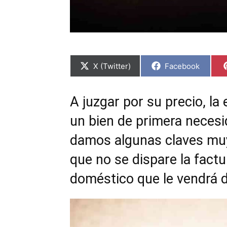
C
C
X (Twitter)
Facebook
o
o
m
m
p
p
a
a
A juzgar por su precio, la
r
r
t
t
un bien de primera necesid
i
i
r
r
e
e
damos algunas claves muy
n
n
que no se dispare la factu
doméstico que le vendrá de