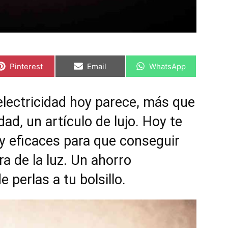
C
C
C
Pinterest
Email
WhatsApp
o
o
o
m
m
m
p
p
p
a
a
a
 electricidad hoy parece, más que
r
r
r
t
t
t
ad, un artículo de lujo. Hoy te
i
i
i
r
r
r
e
e
e
 eficaces para que conseguir
n
n
n
ra de la luz. Un ahorro
 perlas a tu bolsillo.