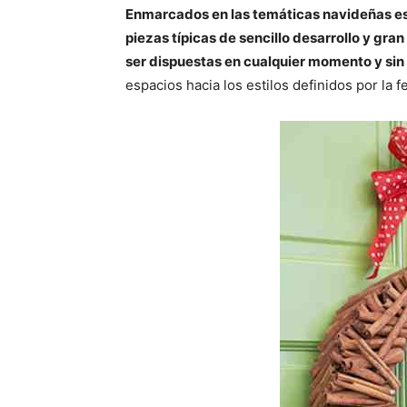
p
p
Enmarcados en las temáticas navideñas es
a
a
r
r
piezas típicas de sencillo desarrollo y gr
t
t
i
i
ser dispuestas en cualquier momento y sin
r
r
espacios hacia los estilos definidos por la f
e
e
n
n