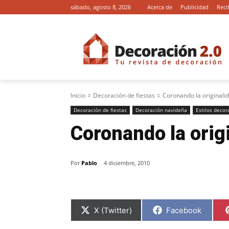
sábado, agosto 8, 2026
Acerca de
Publicidad
Reci
Inicio
Decoración de fiestas
Coronando la originali
Decoración de fiestas
Decoración navideña
Estilos decor
Coronando la orig
Por
Pablo
4 diciembre, 2010
C
C
X (Twitter)
Facebook
o
o
m
m