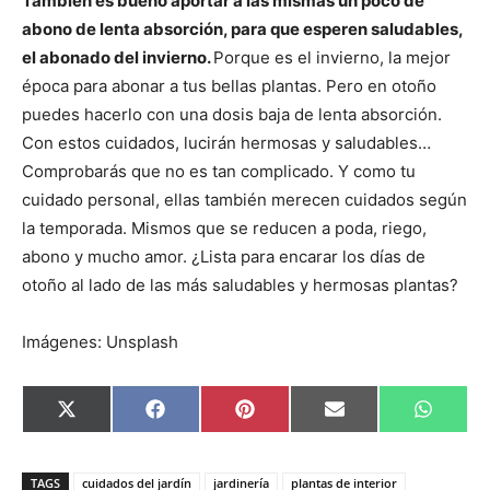
También es bueno aportar a las mismas un poco de
abono de lenta absorción, para que esperen saludables,
el abonado del invierno.
Porque es el invierno, la mejor
época para abonar a tus bellas plantas. Pero en otoño
puedes hacerlo con una dosis baja de lenta absorción.
Con estos cuidados, lucirán hermosas y saludables…
Comprobarás que no es tan complicado. Y como tu
cuidado personal, ellas también merecen cuidados según
la temporada. Mismos que se reducen a poda, riego,
abono y mucho amor. ¿Lista para encarar los días de
otoño al lado de las más saludables y hermosas plantas?
Imágenes: Unsplash
C
C
C
C
C
X
F
P
E
W
o
o
o
o
o
(
a
i
m
h
m
m
m
m
m
T
c
n
a
a
p
p
p
p
p
w
e
t
i
t
a
a
a
a
a
i
b
e
l
s
TAGS
cuidados del jardín
jardinería
plantas de interior