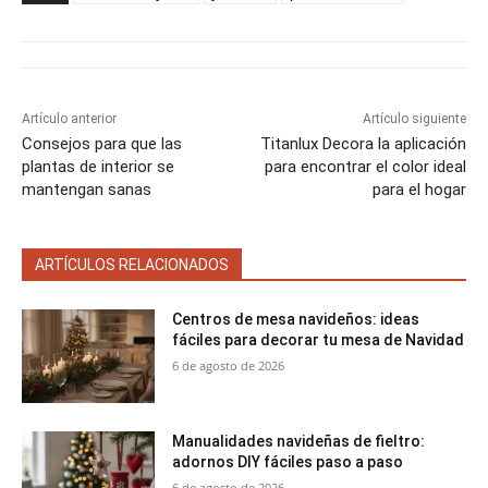
r
r
r
r
r
t
o
r
A
t
t
t
t
t
t
o
e
p
i
i
i
i
i
e
k
s
p
r
r
r
r
r
r
t
e
e
e
e
e
)
n
n
n
n
n
Artículo anterior
Artículo siguiente
Consejos para que las
Titanlux Decora la aplicación
plantas de interior se
para encontrar el color ideal
mantengan sanas
para el hogar
ARTÍCULOS RELACIONADOS
Centros de mesa navideños: ideas
fáciles para decorar tu mesa de Navidad
6 de agosto de 2026
Manualidades navideñas de fieltro:
adornos DIY fáciles paso a paso
6 de agosto de 2026