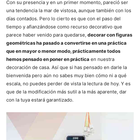
p
p
p
p
p
w
e
t
i
t
Con su presencia y en un primer momento, pareció ser
a
a
a
a
a
i
b
e
l
s
una tendencia la mar de vistosa, aunque también con los
r
r
r
r
r
t
o
r
A
t
t
t
t
t
t
o
e
p
días contados. Pero lo cierto es que con el paso del
i
i
i
i
i
e
k
s
p
r
r
r
r
r
r
t
tiempo y afianzándose como recurso decorativo que
e
e
e
e
e
)
n
n
n
n
n
parece haber venido para quedarse,
decorar con figuras
geométricas ha pasado a convertirse en una práctica
que en mayor o menor modo, prácticamente todos
hemos pensado en poner en práctica
en nuestra
decoración de casa. Así que si has pensado en darle la
bienvenida pero aún no sabes muy bien cómo ni a qué
escala, no puedes perder de vista la lectura de hoy. Y es
que de la modificación más sutil a la más aparente, dar
con la tuya estará garantizado.