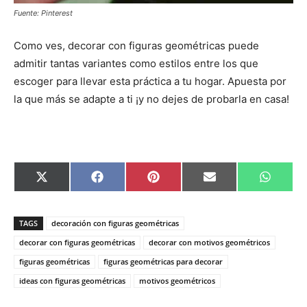
Fuente: Pinterest
Como ves, decorar con figuras geométricas puede
admitir tantas variantes como estilos entre los que
escoger para llevar esta práctica a tu hogar. Apuesta por
la que más se adapte a ti ¡y no dejes de probarla en casa!
C
C
C
C
C
X
F
P
E
W
o
o
o
o
o
(
a
i
m
h
m
m
m
m
m
T
c
n
a
a
p
p
p
p
p
w
e
t
i
t
a
a
a
a
a
i
b
e
l
s
TAGS
decoración con figuras geométricas
r
r
r
r
r
t
o
r
A
t
t
t
t
t
t
o
e
p
decorar con figuras geométricas
decorar con motivos geométricos
i
i
i
i
i
e
k
s
p
figuras geométricas
figuras geométricas para decorar
r
r
r
r
r
r
t
e
e
e
e
e
)
ideas con figuras geométricas
motivos geométricos
n
n
n
n
n