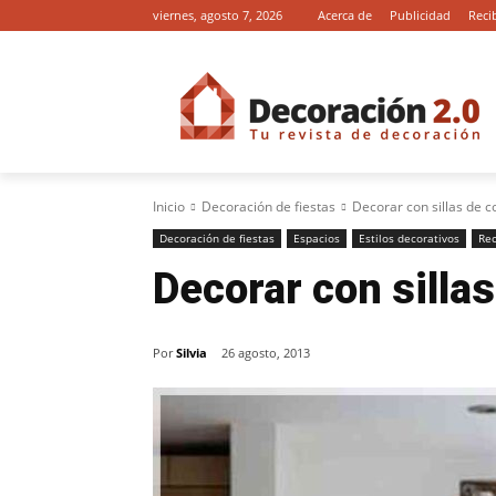
viernes, agosto 7, 2026
Acerca de
Publicidad
Reci
Inicio
Decoración de fiestas
Decorar con sillas de c
Decoración de fiestas
Espacios
Estilos decorativos
Re
Decorar con sillas
Por
Silvia
26 agosto, 2013