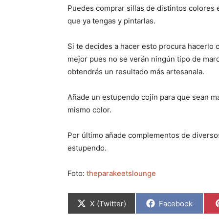
Puedes comprar sillas de distintos colores
que ya tengas y pintarlas.
Si te decides a hacer esto procura hacerlo
mejor pues no se verán ningún tipo de marc
obtendrás un resultado más artesanala.
Añade un estupendo cojín para que sean más
mismo color.
Por último añade complementos de diversos y
estupendo.
Foto:
theparakeetslounge
C
C
X (Twitter)
Facebook
o
o
m
m