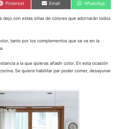
C
C
C
Pinterest
Email
WhatsApp
o
o
o
m
m
m
p
p
p
s dejo con estas sillas de colores que adornarán todos
a
a
a
r
r
r
t
t
t
i
i
i
r
r
r
lor, tanto por los complementos que se ve en la
e
e
e
n
n
n
a.
stancia a la que quieras añadir color. En esta ocasión
cocina. Se quiere habilitar par poder comer, desayunar