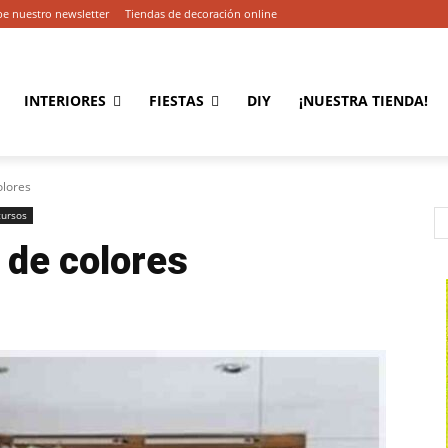
be nuestro newsletter
Tiendas de decoración online
INTERIORES
FIESTAS
DIY
¡NUESTRA TIENDA!
olores
cursos
 de colores