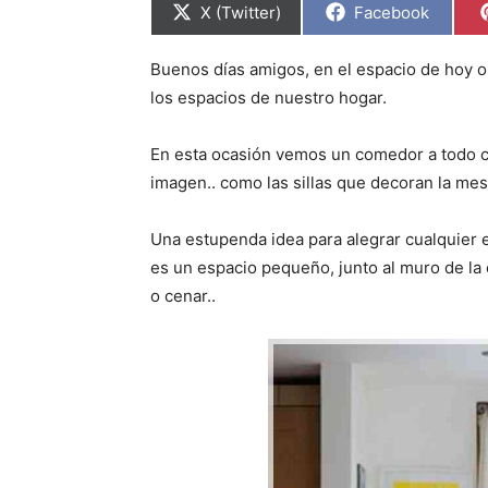
C
C
X (Twitter)
Facebook
o
o
m
m
p
p
Buenos días amigos, en el espacio de hoy o
a
a
r
r
los espacios de nuestro hogar.
t
t
i
i
r
r
En esta ocasión vemos un comedor a todo co
e
e
n
n
imagen.. como las sillas que decoran la mes
Una estupenda idea para alegrar cualquier e
es un espacio pequeño, junto al muro de la 
o cenar..