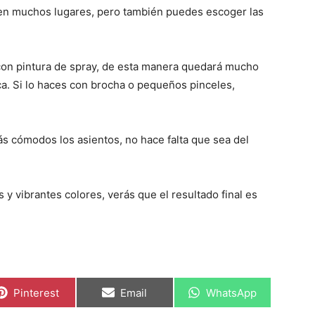
 en muchos lugares, pero también puedes escoger las
 con pintura de spray, de esta manera quedará mucho
a. Si lo haces con brocha o pequeños pinceles,
 cómodos los asientos, no hace falta que sea del
 vibrantes colores, verás que el resultado final es
C
C
C
Pinterest
Email
WhatsApp
o
o
o
m
m
m