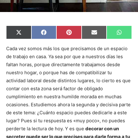
C
C
C
C
C
X
F
P
E
W
o
o
o
o
o
(
a
i
m
h
m
m
m
m
m
T
c
n
a
a
p
p
p
p
p
w
e
t
i
t
Cada vez somos más los que precisamos de un espacio
a
a
a
a
a
i
b
e
l
s
de trabajo en casa. Ya sea por que a nuestros días les
r
r
r
r
r
t
o
r
A
t
t
t
t
t
t
o
e
p
faltan horas, porque directamente trabajamos desde
i
i
i
i
i
e
k
s
p
r
r
r
r
r
r
t
nuestro hogar, o porque has de compatibilizar tu
e
e
e
e
e
)
n
n
n
n
n
actividad laboral desde distintos lugares, lo cierto es que
contar con esta zona será factor de obligado
cumplimiento en nuestra humilde morada en muchas
ocasiones. Estudiemos ahora la segunda y decisiva parte
de este tema: ¿Cuánto espacio puedes dedicarle a este
lugar? Pues si tu respuesta es «muy poco», no puedes
perderte la lectura de hoy. Y es que
decorar con un
secreter puede ser lo que precises para darle forma a tu