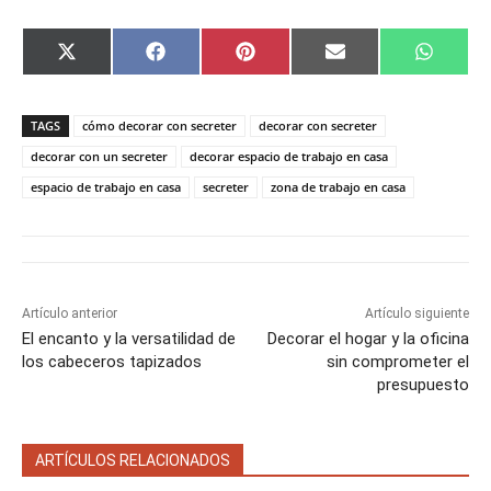
C
C
C
C
C
X
F
P
E
W
o
o
o
o
o
(
a
i
m
h
m
m
m
m
m
T
c
n
a
a
p
p
p
p
p
w
e
t
i
t
a
a
a
a
a
i
b
e
l
s
TAGS
cómo decorar con secreter
decorar con secreter
r
r
r
r
r
t
o
r
A
t
t
t
t
t
t
o
e
p
decorar con un secreter
decorar espacio de trabajo en casa
i
i
i
i
i
e
k
s
p
espacio de trabajo en casa
secreter
zona de trabajo en casa
r
r
r
r
r
r
t
e
e
e
e
e
)
n
n
n
n
n
Artículo anterior
Artículo siguiente
El encanto y la versatilidad de
Decorar el hogar y la oficina
los cabeceros tapizados
sin comprometer el
presupuesto
ARTÍCULOS RELACIONADOS