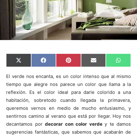
C
C
C
C
C
X
F
P
E
W
o
o
o
o
o
(
a
i
m
h
m
m
m
m
m
T
c
n
a
a
p
p
p
p
p
w
e
t
i
t
El verde nos encanta, es un color intenso que al mismo
a
a
a
a
a
i
b
e
l
s
tiempo que alegre nos parece un color que llama a la
r
r
r
r
r
t
o
r
A
t
t
t
t
t
t
o
e
p
reflexión. Es el color ideal para darle colorido a una
i
i
i
i
i
e
k
s
p
r
r
r
r
r
r
t
habitación, sobretodo cuando llegada la primavera,
e
e
e
e
e
)
n
n
n
n
n
queremos vernos en medio de mucho entusiasmo, y
sentirnos camino al verano que está por llegar. Hoy nos
decantamos por
decorar con color verde
y te damos
sugerencias fantásticas, que sabemos que acabarán de