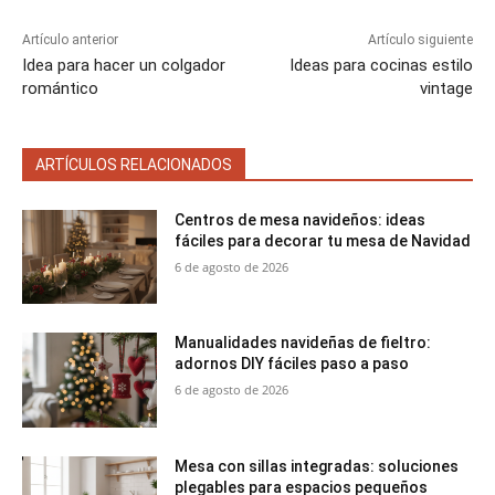
n
n
n
n
n
Artículo anterior
Artículo siguiente
Idea para hacer un colgador
Ideas para cocinas estilo
romántico
vintage
ARTÍCULOS RELACIONADOS
Centros de mesa navideños: ideas
fáciles para decorar tu mesa de Navidad
6 de agosto de 2026
Manualidades navideñas de fieltro:
adornos DIY fáciles paso a paso
6 de agosto de 2026
Mesa con sillas integradas: soluciones
plegables para espacios pequeños