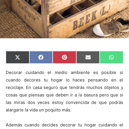
C
C
C
C
C
X
F
P
E
W
o
o
o
o
o
(
a
i
m
h
m
m
m
m
m
T
c
n
a
a
p
p
p
p
p
w
e
t
i
t
Decorar cuidando el medio ambiente es posible si
a
a
a
a
a
i
b
e
l
s
cuando decores tu hogar lo haces pensando en el
r
r
r
r
r
t
o
r
A
t
t
t
t
t
t
o
e
p
reciclaje. En casa seguro que tendrás muchos objetos y
i
i
i
i
i
e
k
s
p
r
r
r
r
r
r
t
cosas que piensas que deben ir a la basura pero que si
e
e
e
e
e
)
n
n
n
n
n
las miras dos veces estoy convencida de que podrás
alargarle la vida un poquito más.
Además cuando decides decorar tu hogar cuidando el