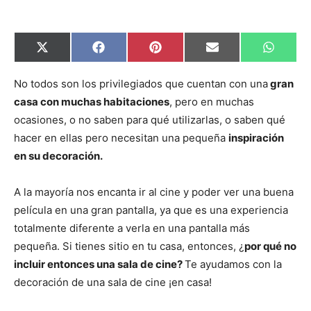
C
C
C
C
C
X
F
P
E
W
o
o
o
o
o
(
a
i
m
h
m
m
m
m
m
T
c
n
a
a
p
p
p
p
p
w
e
t
i
t
No todos son los privilegiados que cuentan con una
gran
a
a
a
a
a
i
b
e
l
s
casa con muchas habitaciones
, pero en muchas
r
r
r
r
r
t
o
r
A
t
t
t
t
t
t
o
e
p
ocasiones, o no saben para qué utilizarlas, o saben qué
i
i
i
i
i
e
k
s
p
r
r
r
r
r
r
t
hacer en ellas pero necesitan una pequeña
inspiración
e
e
e
e
e
)
n
n
n
n
n
en su decoración.
A la mayoría nos encanta ir al cine y poder ver una buena
película en una gran pantalla, ya que es una experiencia
totalmente diferente a verla en una pantalla más
pequeña. Si tienes sitio en tu casa, entonces, ¿
por qué no
incluir entonces una sala de cine?
Te ayudamos con la
decoración de una sala de cine ¡en casa!