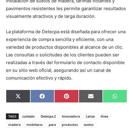
instalación de suelos de madera, tarimas flotantes y
pavimentos resistentes les permite garantizar resultados
visualmente atractivos y de larga duración.
La plataforma de Detecpa está diseñada para ofrecer una
experiencia de compra sencilla y eficiente, con una
variedad de productos disponibles al alcance de un clic.
Las consultas o solicitudes de los clientes pueden ser
realizadas a través del formulario de contacto disponible
en su sitio web oficial, asegurando así un canal de
comunicación efectivo y rápido.
C
C
C
C
C
X
F
P
E
W
o
o
o
o
o
(
a
i
m
h
m
m
m
m
m
T
c
n
a
a
p
p
p
p
p
w
e
t
i
t
a
a
a
a
a
i
b
e
l
s
TAGS
cuidado
Detecpa.2
Innovadora
Lanza
línea
r
r
r
r
r
t
o
r
A
t
t
t
t
t
t
o
e
p
madera
mobiliario
para
productos
suelos
i
i
i
i
i
e
k
s
p