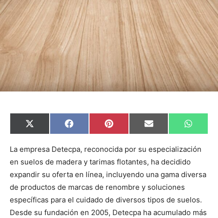
C
C
C
C
C
X
F
P
E
W
o
o
o
o
o
(
a
i
m
h
m
m
m
m
m
T
c
n
a
a
p
p
p
p
p
w
e
t
i
t
La empresa Detecpa, reconocida por su especialización
a
a
a
a
a
i
b
e
l
s
en suelos de madera y tarimas flotantes, ha decidido
r
r
r
r
r
t
o
r
A
t
t
t
t
t
t
o
e
p
expandir su oferta en línea, incluyendo una gama diversa
i
i
i
i
i
e
k
s
p
r
r
r
r
r
r
t
de productos de marcas de renombre y soluciones
e
e
e
e
e
)
n
n
n
n
n
específicas para el cuidado de diversos tipos de suelos.
Desde su fundación en 2005, Detecpa ha acumulado más