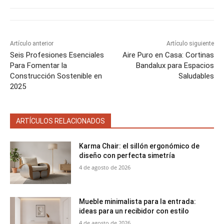
r
r
r
r
r
r
t
e
e
e
e
e
)
n
n
n
n
n
Artículo anterior
Artículo siguiente
Seis Profesiones Esenciales
Aire Puro en Casa: Cortinas
Para Fomentar la
Bandalux para Espacios
Construcción Sostenible en
Saludables
2025
ARTÍCULOS RELACIONADOS
Karma Chair: el sillón ergonómico de
diseño con perfecta simetría
4 de agosto de 2026
Mueble minimalista para la entrada:
ideas para un recibidor con estilo
4 de agosto de 2026