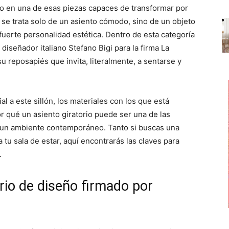
p
p
p
o en una de esas piezas capaces de transformar por
a
a
a
r
r
r
se trata solo de un asiento cómodo, sino de un objeto
t
t
t
i
i
i
erte personalidad estética. Dentro de esta categoría
r
r
r
 diseñador italiano Stefano Bigi para la firma La
e
e
e
n
n
n
su reposapiés que invita, literalmente, a sentarse y
 a este sillón, los materiales con los que está
or qué un asiento giratorio puede ser una de las
 un ambiente contemporáneo. Tanto si buscas una
tu sala de estar, aquí encontrarás las claves para
.
torio de diseño firmado por