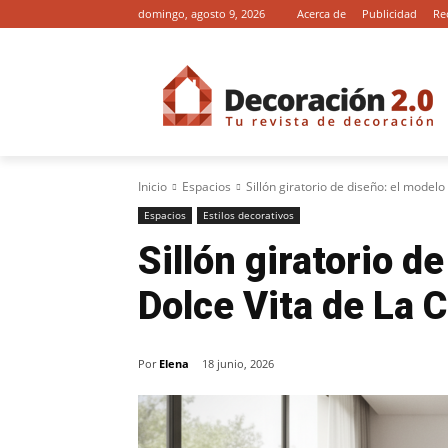
domingo, agosto 9, 2026
Acerca de
Publicidad
Re
Inicio
Espacios
Sillón giratorio de diseño: el modelo
Espacios
Estilos decorativos
Sillón giratorio d
Dolce Vita de La C
Por
Elena
18 junio, 2026