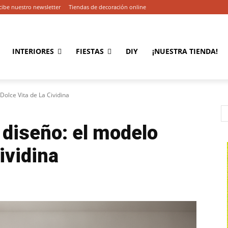
cibe nuestro newsletter
Tiendas de decoración online
INTERIORES
FIESTAS
DIY
¡NUESTRA TIENDA!
 Dolce Vita de La Cividina
e diseño: el modelo
ividina