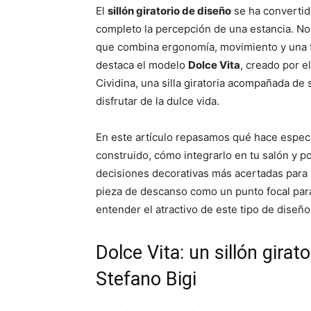
p
p
El
sillón giratorio de diseño
se ha convertid
a
a
r
r
completo la percepción de una estancia. No 
t
t
i
i
que combina ergonomía, movimiento y una fu
r
r
destaca el modelo
Dolce Vita
, creado por el
e
e
n
n
Cividina, una silla giratoria acompañada de 
disfrutar de la dulce vida.
En este artículo repasamos qué hace especial
construido, cómo integrarlo en tu salón y p
decisiones decorativas más acertadas para
pieza de descanso como un punto focal para 
entender el atractivo de este tipo de diseño
Dolce Vita: un sillón gira
Stefano Bigi