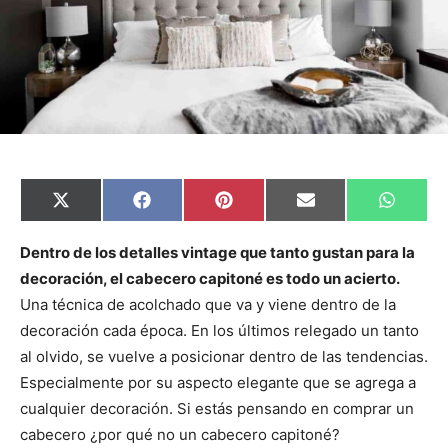
C
C
C
C
C
X
F
P
E
W
o
o
o
o
o
(
a
i
m
h
m
m
m
m
m
T
c
n
a
a
p
p
p
p
p
w
e
t
i
t
Dentro de los detalles vintage que tanto gustan para la
a
a
a
a
a
i
b
e
l
s
decoración, el cabecero capitoné es todo un acierto.
r
r
r
r
r
t
o
r
A
t
t
t
t
t
t
o
e
p
Una técnica de acolchado que va y viene dentro de la
i
i
i
i
i
e
k
s
p
r
r
r
r
r
r
t
decoración cada época. En los últimos relegado un tanto
e
e
e
e
e
)
n
n
n
n
n
al olvido, se vuelve a posicionar dentro de las tendencias.
Especialmente por su aspecto elegante que se agrega a
cualquier decoración. Si estás pensando en comprar un
cabecero ¿por qué no un cabecero capitoné?