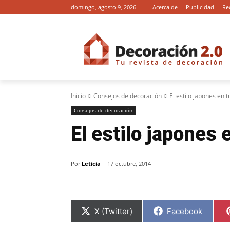
domingo, agosto 9, 2026
Acerca de
Publicidad
Re
Inicio
Consejos de decoración
El estilo japones en tu
Consejos de decoración
El estilo japones e
Por
Leticia
17 octubre, 2014
C
C
X (Twitter)
Facebook
o
o
m
m