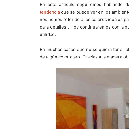
p
p
En este artículo seguiremos hablando d
a
a
r
r
tendencia
que se puede ver en los ambiente
t
t
i
i
nos hemos referido a los colores ideales pa
r
r
para detalles). Hoy continuaremos con al
e
e
n
n
utilidad.
En muchos casos que no se quiera tener el
de algún color claro. Gracias a la madera ob