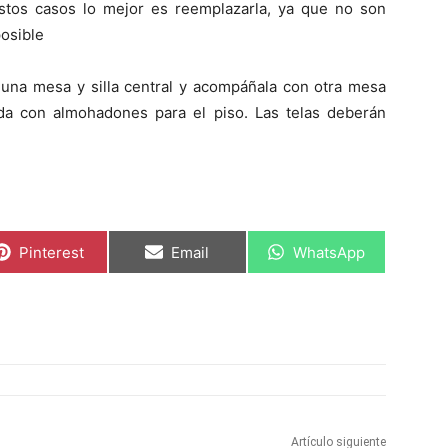
stos casos lo mejor es reemplazarla, ya que no son
posible
o una mesa y silla central y acompáñala con otra mesa
da con almohadones para el piso. Las telas deberán
C
C
C
Pinterest
Email
WhatsApp
o
o
o
m
m
m
p
p
p
a
a
a
r
r
r
t
t
t
i
i
i
r
r
r
e
e
e
n
n
n
Artículo siguiente