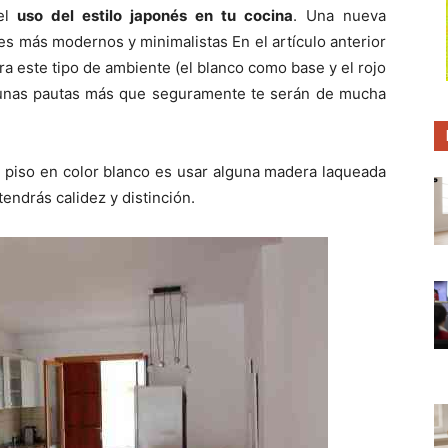
p
p
p
el
uso del estilo japonés en tu cocina
. Una nueva
a
a
a
r
r
r
s más modernos y minimalistas En el artículo anterior
t
t
t
i
i
i
ra este tipo de ambiente (el blanco como base y el rojo
r
r
r
gunas pautas más que seguramente te serán de mucha
e
e
e
n
n
n
 piso en color blanco es usar alguna madera laqueada
tendrás calidez y distinción.