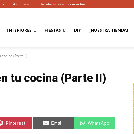
cibe nuestro newsletter
Tiendas de decoración online
INTERIORES
FIESTAS
DIY
¡NUESTRA TIENDA!
 cocina (Parte II)
n tu cocina (Parte II)
C
C
C
Pinterest
Email
WhatsApp
o
o
o
m
m
m