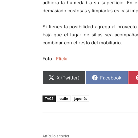
adhiera la humedad a su superficie. En e
demasiado costosas y limpiarlas es casi im
Si tienes la posibilidad agrega al proyect
baja que el lugar de sillas sea acompaña
combinar con el resto del mobiliario.
Foto |
Flickr
C
C
X (Twitter)
Facebook
o
o
m
m
p
p
a
a
TAGS
estilo
japonés
r
r
t
t
i
i
r
r
e
e
n
n
Artículo anterior