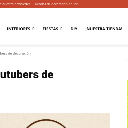
e nuestro newsletter
Tiendas de decoración online
INTERIORES
FIESTAS
DIY
¡NUESTRA TIENDA!
tubers de decoración
outubers de