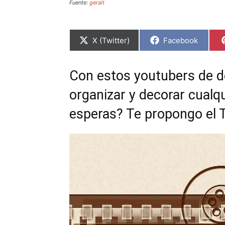
Fuente:
geralt
C
C
X (Twitter)
Facebook
o
o
m
m
p
p
a
a
Con estos youtubers de d
r
r
t
t
organizar y decorar cualq
i
i
r
r
e
e
esperas? Te propongo el 
n
n