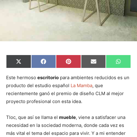
C
C
C
C
C
X
F
P
E
W
o
o
o
o
o
(
a
i
m
h
m
m
m
m
m
T
c
n
a
a
p
p
p
p
p
w
e
t
i
t
Este hermoso
escritorio
para ambientes reducidos es un
a
a
a
a
a
i
b
e
l
s
producto del estudio español
La Mamba
, que
r
r
r
r
r
t
o
r
A
t
t
t
t
t
t
o
e
p
recientemente ganó el premio de diseño CLM al mejor
i
i
i
i
i
e
k
s
p
r
r
r
r
r
r
t
proyecto profesional con esta idea.
e
e
e
e
e
)
n
n
n
n
n
Tloc, que así se llama el
mueble
, viene a satisfacer una
necesidad en la sociedad moderna, donde cada vez es
más vital el tema del espacio para vivir. Y a mi entender