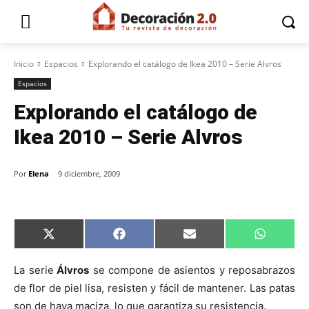
Inicio
Espacios
Explorando el catálogo de Ikea 2010 – Serie Alvros
Espacios
Explorando el catálogo de
Ikea 2010 – Serie Alvros
Por
Elena
9 diciembre, 2009
C
C
C
C
X
F
E
W
o
o
o
o
(
a
m
h
m
m
m
m
T
c
a
a
p
p
p
p
w
e
i
t
La serie
Álvros
se compone de asientos y reposabrazos
a
a
a
a
i
b
l
s
de flor de piel lisa, resisten y fácil de mantener. Las patas
r
r
r
r
t
o
A
t
t
t
t
t
o
p
son de haya maciza, lo que garantiza su resistencia.