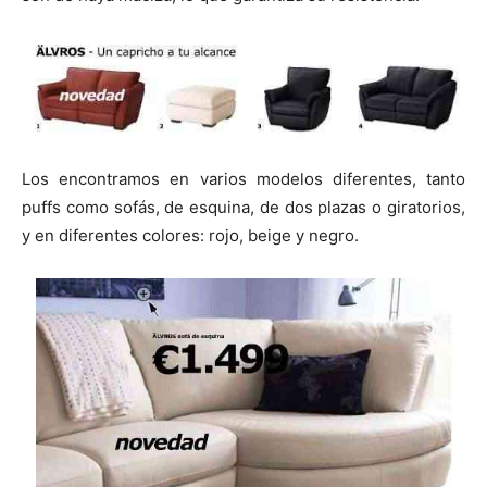
i
i
i
i
e
k
p
r
r
r
r
r
e
e
e
e
)
n
n
n
n
Los encontramos en varios modelos diferentes, tanto
puffs como sofás, de esquina, de dos plazas o giratorios,
y en diferentes colores: rojo, beige y negro.