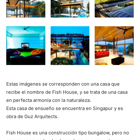
i
i
i
i
i
e
k
s
p
r
r
r
r
r
r
t
e
e
e
e
e
)
n
n
n
n
n
Estas imágenes se corresponden con una casa que
recibe el nombre de Fish House, y se trata de una casa
en perfecta armonía con la naturaleza.
Esta casa de ensueño se encuentra en Singapur y es
obra de Guz Arquitects.
Fish House es una construcción tipo bungalow, pero no