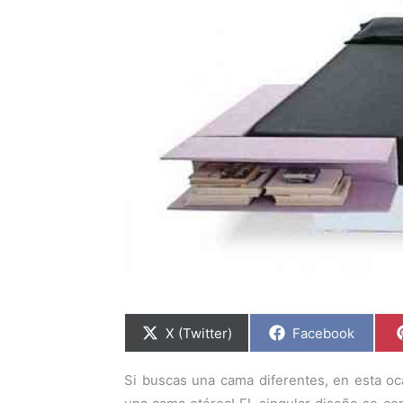
C
C
X (Twitter)
Facebook
o
o
m
m
p
p
Si buscas una cama diferentes, en esta o
a
a
r
r