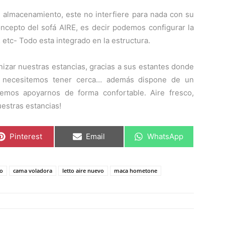
 almacenamiento, este no interfiere para nada con su
ncepto del sofá AIRE, es decir podemos configurar la
tc- Todo esta integrado en la estructura.
anizar nuestras estancias, gracias a sus estantes donde
e necesitemos tener cerca… además dispone de un
mos apoyarnos de forma confortable. Aire fresco,
uestras estancias!
C
C
C
Pinterest
Email
WhatsApp
o
o
o
m
m
m
p
p
p
a
a
a
to
cama voladora
letto aire nuevo
maca hometone
r
r
r
t
t
t
i
i
i
r
r
r
e
e
e
n
n
n