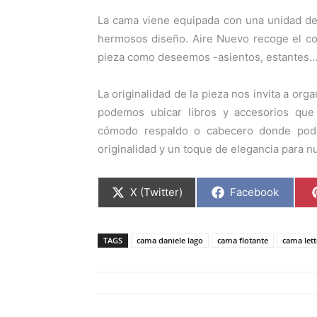
La cama viene equipada con una unidad de
hermosos diseño. Aire Nuevo recoge el co
pieza como deseemos -asientos, estantes… e
La originalidad de la pieza nos invita a org
podemos ubicar libros y accesorios qu
cómodo respaldo o cabecero donde pode
originalidad y un toque de elegancia para n
C
C
X (Twitter)
Facebook
o
o
m
m
p
p
a
a
TAGS
cama daniele lago
cama flotante
cama let
r
r
t
t
i
i
r
r
e
e
n
n