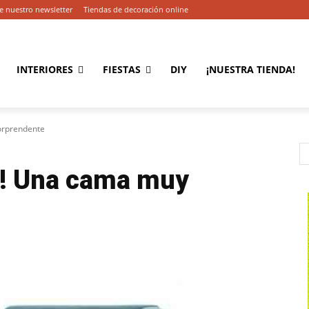
e nuestro newsletter
Tiendas de decoración online
INTERIORES
FIESTAS
DIY
¡NUESTRA TIENDA!
sorprendente
ta! Una cama muy