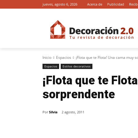
jueves, agosto 6, 2026
Acerca de
Publicidad
Recib
Inicio
Espacios
¡Flota que te Flota! Una cama muy 
Espacios
Estilos decorativos
¡Flota que te Flo
sorprendente
Por
Silvia
2 agosto, 2011