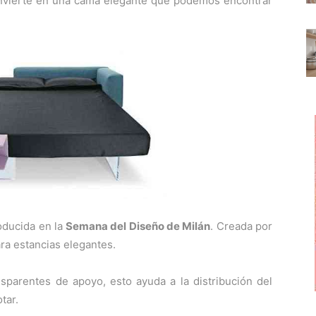
onvierte en una cama elegante que podemos encontrar
t
t
t
i
i
i
r
r
r
e
e
e
n
n
n
oducida en la
Semana del Diseño de Milán
. Creada por
ara estancias elegantes.
sparentes de apoyo, esto ayuda a la distribución del
tar.