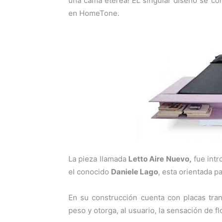
una cama etérea! EL singular diseño se c
t
t
i
i
en
HomeTone
.
r
r
e
e
n
n
La pieza llamada
Letto Aire Nuevo,
fue intr
el conocido
Daniele Lago
, esta orientada p
En su construcción cuenta con placas tran
peso y otorga, al usuario, la sensación de flo