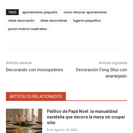
m
m
m
m
m
T
c
n
a
a
p
p
p
p
p
w
e
t
i
t
a
a
a
a
a
i
b
e
l
s
TAGS
apartamento pequeño
como decorar apartamento
r
r
r
r
r
t
o
r
A
t
t
t
t
t
t
o
e
p
ideas decoración
ideas decorativas
lugares pequeños
i
i
i
i
i
e
k
s
p
pocos metros cuadrados
r
r
r
r
r
r
t
e
e
e
e
e
)
n
n
n
n
n
Artículo anterior
Artículo siguiente
Decorando con monopatines
Decoración Feng Shui con
anaranjado
ARTÍCULOS RELACIONADOS
Palillos de Papá Noel: la manualidad
navideña que decora la mesa sin ocupar
sitio
8 de agosto de 2026