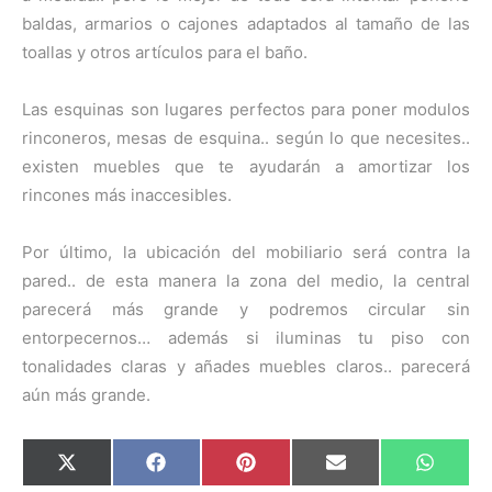
baldas, armarios o cajones adaptados al tamaño de las
toallas y otros artículos para el baño.
Las esquinas son lugares perfectos para poner modulos
rinconeros, mesas de esquina.. según lo que necesites..
existen muebles que te ayudarán a amortizar los
rincones más inaccesibles.
Por último, la ubicación del mobiliario será contra la
pared.. de esta manera la zona del medio, la central
parecerá más grande y podremos circular sin
entorpecernos… además si iluminas tu piso con
tonalidades claras y añades muebles claros.. parecerá
aún más grande.
C
C
C
C
C
X
F
P
E
W
o
o
o
o
o
(
a
i
m
h