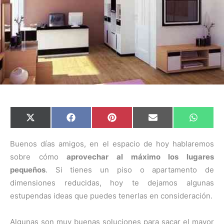
C
C
C
C
C
X
F
P
E
W
o
o
o
o
o
(
a
i
m
h
m
m
m
m
m
T
c
n
a
a
p
p
p
p
p
w
e
t
i
t
Buenos días amigos, en el espacio de hoy hablaremos
a
a
a
a
a
i
b
e
l
s
sobre cómo
aprovechar al máximo los lugares
r
r
r
r
r
t
o
r
A
t
t
t
t
t
t
o
e
p
pequeños
. Si tienes un piso o apartamento de
i
i
i
i
i
e
k
s
p
r
r
r
r
r
r
t
dimensiones reducidas, hoy te dejamos algunas
e
e
e
e
e
)
n
n
n
n
n
estupendas ideas que puedes tenerlas en consideración.
Algunas son muy buenas soluciones para sacar el mayor