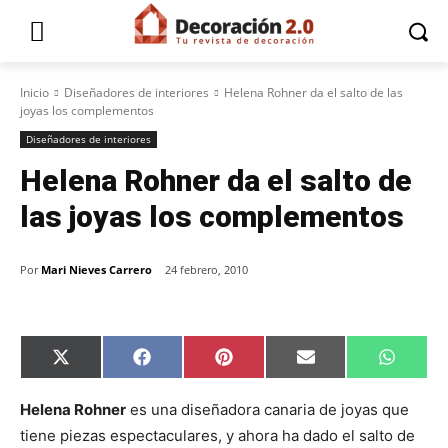
Inicio
Diseñadores de interiores
Helena Rohner da el salto de las
joyas los complementos
Diseñadores de interiores
Helena Rohner da el salto de
las joyas los complementos
Por
Mari Nieves Carrero
24 febrero, 2010
C
C
C
C
C
X
F
P
E
W
o
o
o
o
o
(
a
i
m
h
m
m
m
m
m
T
c
n
a
a
p
p
p
p
p
w
e
t
i
t
Helena Rohner
es una diseñadora canaria de joyas que
a
a
a
a
a
i
b
e
l
s
tiene piezas espectaculares, y ahora ha dado el salto de
r
r
r
r
r
t
o
r
A