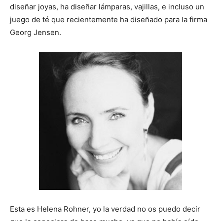
t
t
t
t
t
t
o
e
p
diseñar joyas, ha diseñar lámparas, vajillas, e incluso un
i
i
i
i
i
e
k
s
p
r
r
r
r
r
r
t
juego de té que recientemente ha diseñado para la firma
e
e
e
e
e
)
n
n
n
n
n
Georg Jensen.
Esta es Helena Rohner, yo la verdad no os puedo decir