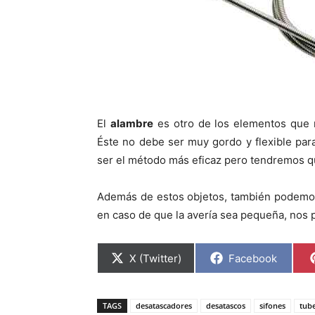
El
alambre
es otro de los elementos que n
Éste no debe ser muy gordo y flexible par
ser el método más eficaz pero tendremos que 
Además de estos objetos, también podemo
en caso de que la avería sea pequeña, nos 
C
C
X (Twitter)
Facebook
o
o
m
m
p
p
a
a
TAGS
desatascadores
desatascos
sifones
tube
r
r