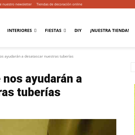
e nuestro newsletter
Tiendas de decoración online
INTERIORES
FIESTAS
DIY
¡NUESTRA TIENDA!
os ayudarán a desatascar nuestras tuberías
 nos ayudarán a
ras tuberías