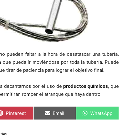
o pueden faltar a la hora de desatascar una tubería.
a que pueda ir moviéndose por toda la tubería. Puede
tirar de paciencia para lograr el objetivo final.
s decantarnos por el uso de
productos químicos
, que
permitirán romper el atranque que haya dentro.
C
C
C
Pinterest
Email
WhatsApp
o
o
o
m
m
m
p
p
p
a
a
a
rías
r
r
r