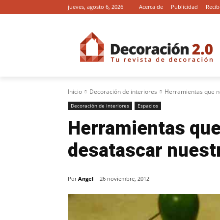
jueves, agosto 6, 2026
Acerca de
Publicidad
Recib
Inicio
Decoración de interiores
Herramientas que n
Decoración de interiores
Espacios
Herramientas que
desatascar nuest
Por
Angel
26 noviembre, 2012