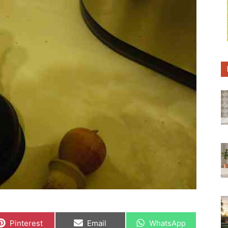
C
C
C
Pinterest
Email
WhatsApp