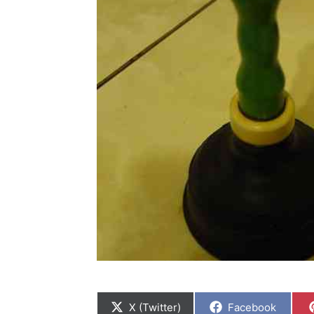
C
C
X (Twitter)
Facebook