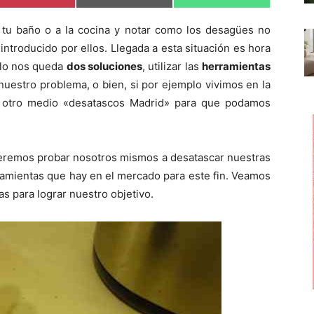
o
o
o
m
m
m
p
p
p
tu baño o a la cocina y notar como los desagües no
a
a
a
r
r
r
introducido por ellos. Llegada a esta situación es hora
t
t
t
i
i
i
ólo nos queda
dos soluciones
, utilizar las
herramientas
r
r
r
nuestro problema, o bien, si por ejemplo vivimos en la
e
e
e
n
n
n
er otro medio «desatascos Madrid» para que podamos
ueremos probar nosotros mismos a desatascar nuestras
ramientas que hay en el mercado para este fin. Veamos
s para lograr nuestro objetivo.