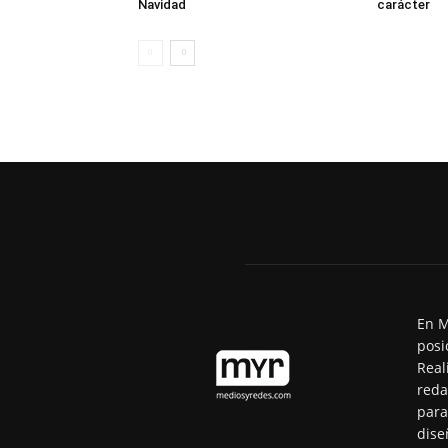
Navidad
carácter
En M
posi
Real
reda
para
dise