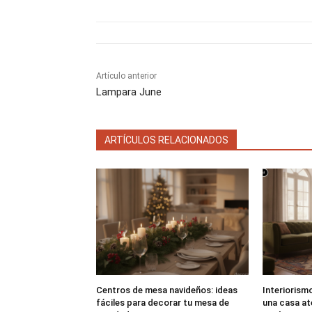
t
t
i
i
r
r
e
e
n
n
Artículo anterior
Lampara June
ARTÍCULOS RELACIONADOS
Centros de mesa navideños: ideas
Interiorism
fáciles para decorar tu mesa de
una casa at