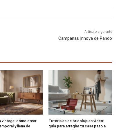
t
t
t
i
i
i
r
r
r
e
e
e
n
n
n
Artículo siguiente
Campanas Innova de Pando
o vintage: cómo crear
Tutoriales de bricolaje en vídeo:
emporal y llena de
guía para arreglar tu casa paso a