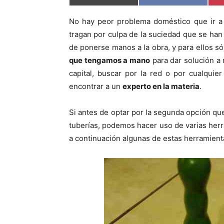
o
o
m
m
p
p
No hay peor problema doméstico que ir a 
a
a
r
r
tragan por culpa de la suciedad que se han 
t
t
i
i
de ponerse manos a la obra, y para ellos s
r
r
que tengamos a mano
para dar solución a 
e
e
n
n
capital, buscar por la red o por cualqui
encontrar a un
experto en la materia
.
Si antes de optar por la segunda opción q
tuberías, podemos hacer uso de varias her
a continuación algunas de estas herramienta