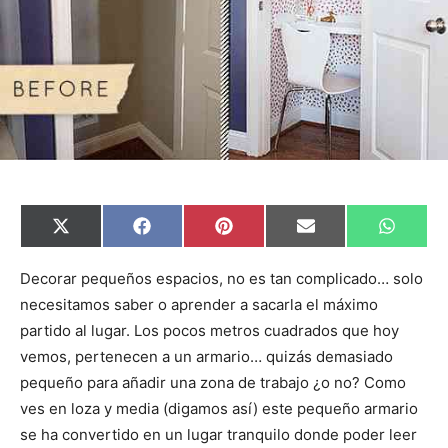
C
C
C
C
C
X
F
P
E
W
o
o
o
o
o
(
a
i
m
h
m
m
m
m
m
T
c
n
a
a
p
p
p
p
p
w
e
t
i
t
Decorar pequeños espacios, no es tan complicado… solo
a
a
a
a
a
i
b
e
l
s
necesitamos saber o aprender a sacarla el máximo
r
r
r
r
r
t
o
r
A
t
t
t
t
t
t
o
e
p
partido al lugar. Los pocos metros cuadrados que hoy
i
i
i
i
i
e
k
s
p
r
r
r
r
r
r
t
vemos, pertenecen a un armario… quizás demasiado
e
e
e
e
e
)
n
n
n
n
n
pequeño para añadir una zona de trabajo ¿o no? Como
ves en loza y media (digamos así) este pequeño armario
se ha convertido en un lugar tranquilo donde poder leer