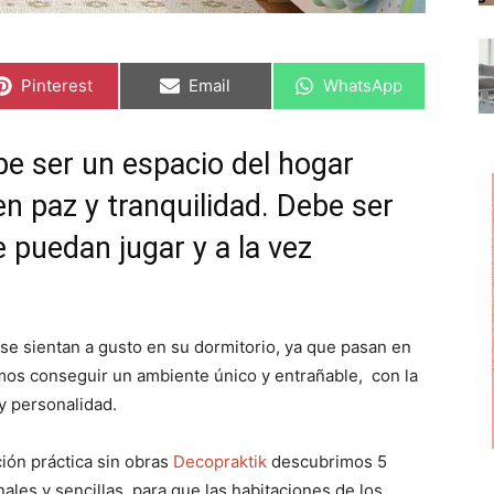
C
C
C
Pinterest
Email
WhatsApp
o
o
o
m
m
m
p
p
p
a
a
a
be ser un espacio del hogar
r
r
r
t
t
t
n paz y tranquilidad. Debe ser
i
i
i
r
r
r
e
e
e
 puedan jugar y a la vez
n
n
n
e sientan a gusto en su dormitorio, ya que pasan en
emos conseguir un ambiente único y entrañable, con la
y personalidad.
ión práctica sin obras
Decopraktik
descubrimos 5
ales y sencillas, para que las habitaciones de los