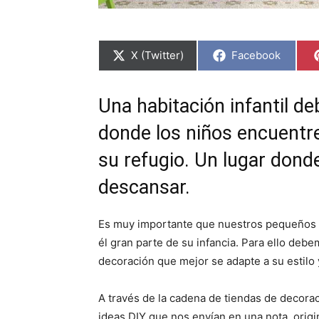
C
C
X (Twitter)
Facebook
o
o
m
m
p
p
a
a
Una habitación infantil de
r
r
t
t
donde los niños encuentre
i
i
r
r
e
e
su refugio. Un lugar donde
n
n
descansar.
Es muy importante que nuestros pequeños s
él gran parte de su infancia. Para ello deb
decoración que mejor se adapte a su estilo 
A través de la cadena de tiendas de decorac
ideas DIY que nos envían en una nota, origin