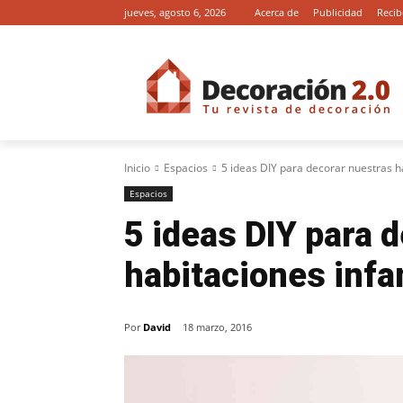
jueves, agosto 6, 2026
Acerca de
Publicidad
Recib
Inicio
Espacios
5 ideas DIY para decorar nuestras ha
Espacios
5 ideas DIY para 
habitaciones infa
Por
David
18 marzo, 2016