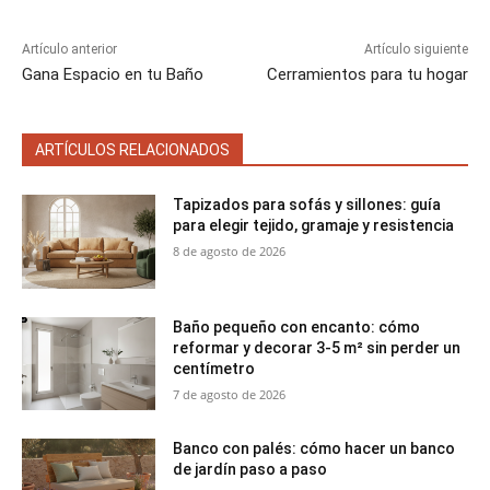
e
e
e
e
e
)
n
n
n
n
n
Artículo anterior
Artículo siguiente
Gana Espacio en tu Baño
Cerramientos para tu hogar
ARTÍCULOS RELACIONADOS
Tapizados para sofás y sillones: guía
para elegir tejido, gramaje y resistencia
8 de agosto de 2026
Baño pequeño con encanto: cómo
reformar y decorar 3-5 m² sin perder un
centímetro
7 de agosto de 2026
Banco con palés: cómo hacer un banco
de jardín paso a paso