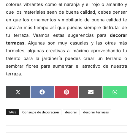
colores vibrantes como el naranja y el rojo o amarillo y
que los materiales sean de buena calidad, debes pensar
en que los ornamentos y mobiliario de buena calidad te
durarán más tiempo así que puedas siempre disfrutar de
tu terraza. Veamos estas sugerencias para
decorar
terrazas.
Algunas son muy casuales y las otras más
formales, algunas creativas al máximo aprovechando tu
talento para la jardinería puedes crear un terrario o
sembrar flores para aumentar el atractivo de nuestra
terraza.
C
C
C
C
C
X
F
P
E
W
o
o
o
o
o
(
a
i
m
h
m
m
m
m
m
T
c
n
a
a
p
p
p
p
p
w
e
t
i
t
a
a
a
a
a
i
b
e
l
s
TAGS
Consejos de decoración
decorar
decorar terrazas
r
r
r
r
r
t
o
r
A
t
t
t
t
t
t
o
e
p
i
i
i
i
i
e
k
s
p
r
r
r
r
r
r
t