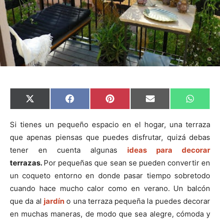
C
C
C
C
C
X
F
P
E
W
o
o
o
o
o
(
a
i
m
h
m
m
m
m
m
T
c
n
a
a
p
p
p
p
p
w
e
t
i
t
Si tienes un pequeño espacio en el hogar, una terraza
a
a
a
a
a
i
b
e
l
s
que apenas piensas que puedes disfrutar, quizá debas
r
r
r
r
r
t
o
r
A
t
t
t
t
t
t
o
e
p
tener en cuenta algunas
ideas para decorar
i
i
i
i
i
e
k
s
p
r
r
r
r
r
r
t
terrazas.
Por pequeñas que sean se pueden convertir en
e
e
e
e
e
)
n
n
n
n
n
un coqueto entorno en donde pasar tiempo sobretodo
cuando hace mucho calor como en verano. Un balcón
que da al
jardín
o una terraza pequeña la puedes decorar
en muchas maneras, de modo que sea alegre, cómoda y