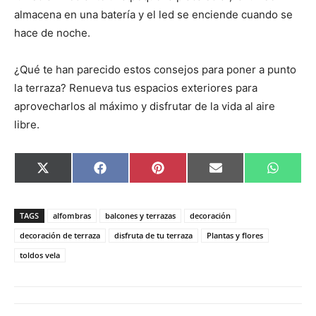
almacena en una batería y el led se enciende cuando se
hace de noche.
¿Qué te han parecido estos consejos para poner a punto
la terraza? Renueva tus espacios exteriores para
aprovecharlos al máximo y disfrutar de la vida al aire
libre.
C
C
C
C
C
X
F
P
E
W
o
o
o
o
o
(
a
i
m
h
m
m
m
m
m
T
c
n
a
a
p
p
p
p
p
w
e
t
i
t
a
a
a
a
a
i
b
e
l
s
TAGS
alfombras
balcones y terrazas
decoración
r
r
r
r
r
t
o
r
A
t
t
t
t
t
t
o
e
p
decoración de terraza
disfruta de tu terraza
Plantas y flores
i
i
i
i
i
e
k
s
p
toldos vela
r
r
r
r
r
r
t
e
e
e
e
e
)
n
n
n
n
n