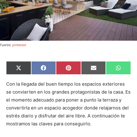
Fuente:
pinterest
C
C
C
C
C
X
F
P
E
W
o
o
o
o
o
(
a
i
m
h
m
m
m
m
m
T
c
n
a
a
p
p
p
p
p
w
e
t
i
t
Con la llegada del buen tiempo los espacios exteriores
a
a
a
a
a
i
b
e
l
s
se convierten en los grandes protagonistas de la casa. Es
r
r
r
r
r
t
o
r
A
t
t
t
t
t
t
o
e
p
el momento adecuado para poner a punto la terraza y
i
i
i
i
i
e
k
s
p
r
r
r
r
r
r
t
convertirla en un espacio acogedor donde relajarnos del
e
e
e
e
e
)
n
n
n
n
n
estrés diario y disfrutar del aire libre. A continuación te
mostramos las claves para conseguirlo.