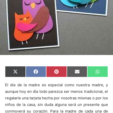
C
C
C
C
C
X
F
P
E
W
o
o
o
o
o
(
a
i
m
h
m
m
m
m
m
T
c
n
a
a
p
p
p
p
p
w
e
t
i
t
El día de la madre es especial como nuestra madre, y
a
a
a
a
a
i
b
e
l
s
aunque hoy en día todo parezca ser menos tradicional, el
r
r
r
r
r
t
o
r
A
t
t
t
t
t
t
o
e
p
regalarle una tarjeta hecha por nosotras mismas o por los
i
i
i
i
i
e
k
s
p
r
r
r
r
r
r
t
niños de la casa, sin duda alguna será un presente que
e
e
e
e
e
)
n
n
n
n
n
conmoverá su corazón. Para la madre de cada una de