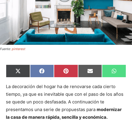
Fuente:
pinterest
C
C
C
C
C
X
F
P
E
W
o
o
o
o
o
(
a
i
m
h
m
m
m
m
m
T
c
n
a
a
p
p
p
p
p
w
e
t
i
t
La decoración del hogar ha de renovarse cada cierto
a
a
a
a
a
i
b
e
l
s
tiempo, ya que es inevitable que con el paso de los años
r
r
r
r
r
t
o
r
A
t
t
t
t
t
t
o
e
p
se quede un poco desfasada. A continuación te
i
i
i
i
i
e
k
s
p
r
r
r
r
r
r
t
presentamos una serie de propuestas para
modernizar
e
e
e
e
e
)
n
n
n
n
n
la casa de manera rápida, sencilla y económica.