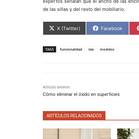
expertos señalan que el ancho de las enc
de las sillas y del resto del mobiliario.
C
C
X (Twitter)
Facebook
o
o
m
m
p
p
a
a
TAGS
funcionalidad
isla
modelos
r
r
t
t
i
i
r
r
e
e
n
n
Artículo anterior
Cómo eliminar el óxido en superficies
ARTÍCULOS RELACIONADOS