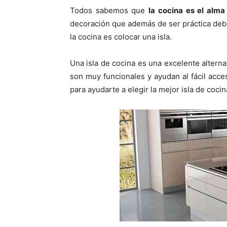
p
p
Todos sabemos que
la cocina es el alma
a
a
r
r
decoración que además de ser práctica debe
t
t
i
i
la cocina es colocar una isla.
r
r
e
e
n
n
Una isla de cocina es una excelente alterna
son muy funcionales y ayudan al fácil acc
para ayudarte a elegir la mejor isla de cocin