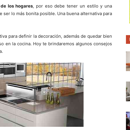
p
p
p
 de los hogares
, por eso debe tener un estilo y una
a
a
a
r
r
r
 ser lo más bonita posible. Una buena alternativa para
t
t
t
i
i
i
r
r
r
e
e
e
n
n
n
tiva para definir la decoración, además de quedar bien
eso en la cocina. Hoy te brindaremos algunos consejos
a.