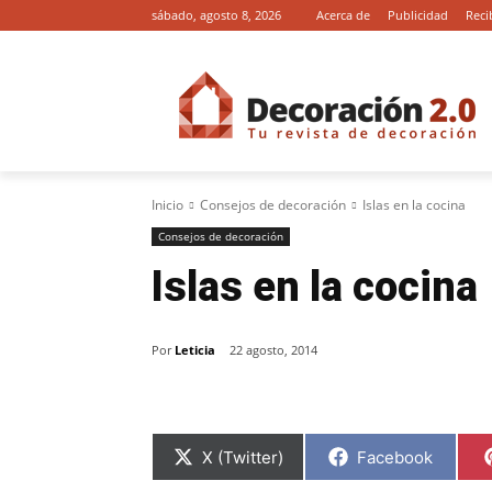
sábado, agosto 8, 2026
Acerca de
Publicidad
Reci
Inicio
Consejos de decoración
Islas en la cocina
Consejos de decoración
Islas en la cocina
Por
Leticia
22 agosto, 2014
C
C
X (Twitter)
Facebook
o
o
m
m