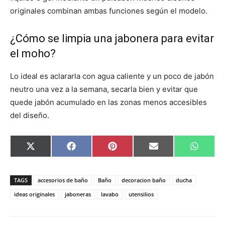
originales combinan ambas funciones según el modelo.
¿Cómo se limpia una jabonera para evitar
el moho?
Lo ideal es aclararla con agua caliente y un poco de jabón
neutro una vez a la semana, secarla bien y evitar que
quede jabón acumulado en las zonas menos accesibles
del diseño.
C
C
C
C
C
X
F
P
E
W
o
o
o
o
o
(
a
i
m
h
m
m
m
m
m
T
c
n
a
a
p
p
p
p
p
w
e
t
i
t
a
a
a
a
a
i
b
e
l
s
TAGS
accesorios de baño
Baño
decoracion baño
ducha
r
r
r
r
r
t
o
r
A
t
t
t
t
t
t
o
e
p
ideas originales
jaboneras
lavabo
utensilios
i
i
i
i
i
e
k
s
p
r
r
r
r
r
r
t
e
e
e
e
e
)
n
n
n
n
n