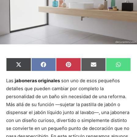
C
C
C
C
C
X
F
P
E
W
o
o
o
o
o
(
a
i
m
h
m
m
m
m
m
T
c
n
a
a
p
p
p
p
p
w
e
t
i
t
Las
jaboneras originales
son uno de esos pequeños
a
a
a
a
a
i
b
e
l
s
detalles que pueden cambiar por completo la
r
r
r
r
r
t
o
r
A
t
t
t
t
t
t
o
e
p
personalidad de un baño sin necesidad de una reforma.
i
i
i
i
i
e
k
s
p
r
r
r
r
r
r
t
Más allá de su función —sujetar la pastilla de jabón o
e
e
e
e
e
)
n
n
n
n
n
dispensar el jabón líquido junto al lavabo—, una jabonera
con un diseño curioso, divertido o simplemente distinto
se convierte en un pequeño punto de decoración que no
pasa desapercibido. En este artículo repasamos algunos