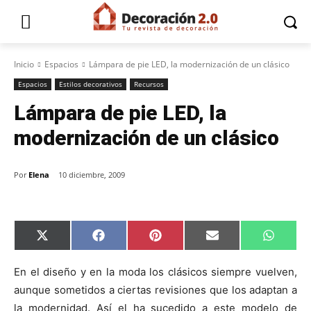
Inicio
Espacios
Lámpara de pie LED, la modernización de un clásico
Espacios
Estilos decorativos
Recursos
Lámpara de pie LED, la
modernización de un clásico
Por
Elena
10 diciembre, 2009
C
C
C
C
C
X
F
P
E
W
o
o
o
o
o
(
a
i
m
h
m
m
m
m
m
T
c
n
a
a
p
p
p
p
p
w
e
t
i
t
En el diseño y en la moda los clásicos siempre vuelven,
a
a
a
a
a
i
b
e
l
s
aunque sometidos a ciertas revisiones que los adaptan a
r
r
r
r
r
t
o
r
A
t
t
t
t
t
t
o
e
p
la modernidad. Así el ha sucedido a este modelo de