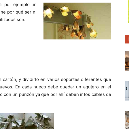
p
p
p
a, por ejemplo un
a
a
a
r
r
r
ene por qué ser ni
t
t
t
i
i
i
tilizados son:
r
r
r
e
e
e
n
n
n
cartón, y dividirlo en varios soportes diferentes que
huevos. En cada hueco debe quedar un agujero en el
lo con un punzón ya que por ahí deben ir los cables de