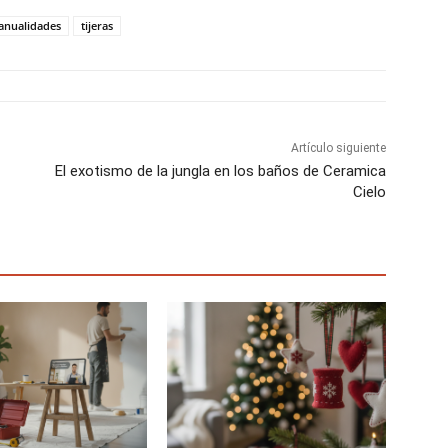
p
p
p
a
a
a
nualidades
tijeras
r
r
r
t
t
t
i
i
i
r
r
r
e
e
e
n
n
n
Artículo siguiente
El exotismo de la jungla en los baños de Ceramica
Cielo