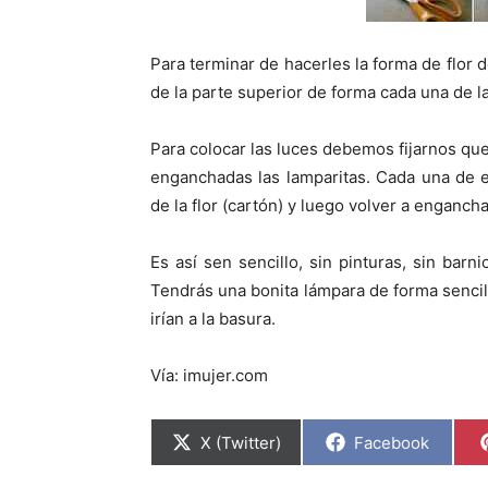
Para terminar de hacerles la forma de flor 
de la parte superior de forma cada una de l
Para colocar las luces debemos fijarnos que
enganchadas las lamparitas. Cada una de el
de la flor (cartón) y luego volver a engancha
Es así sen sencillo, sin pinturas, sin barni
Tendrás una bonita lámpara de forma sencil
irían a la basura.
Vía: imujer.com
C
C
X (Twitter)
Facebook
o
o
m
m