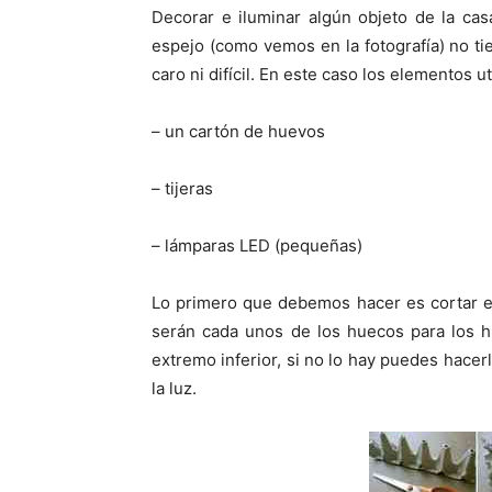
p
p
Decorar e iluminar algún objeto de la cas
a
a
r
r
espejo (como vemos en la fotografía) no ti
t
t
i
i
caro ni difícil. En este caso los elementos u
r
r
e
e
n
n
– un cartón de huevos
– tijeras
– lámparas LED (pequeñas)
Lo primero que debemos hacer es cortar el 
serán cada unos de los huecos para los 
extremo inferior, si no lo hay puedes hacer
la luz.