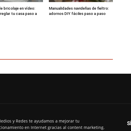
e bricolaje en vídeo:
Manualidades navideñas de fieltro:
rreglar tu casa paso a
adornos DIY fáciles paso a paso
edios y Redes te ayudamos a mejorar tu
S
cionamiento en Internet gracias al content marketing.