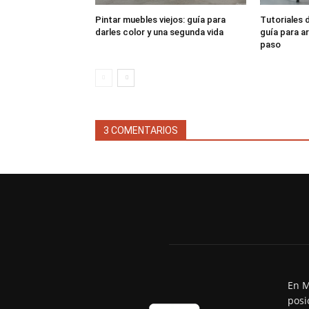
Pintar muebles viejos: guía para
Tutoriales d
darles color y una segunda vida
guía para a
paso
3 COMENTARIOS
En M
posi