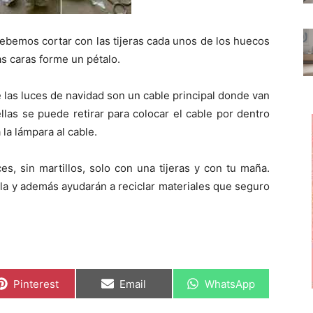
debemos cortar con las tijeras cada unos de los huecos
as caras forme un pétalo.
 las luces de navidad son un cable principal donde van
las se puede retirar para colocar el cable por dentro
 la lámpara al cable.
ces, sin martillos, solo con una tijeras y con tu maña.
la y además ayudarán a reciclar materiales que seguro
C
C
C
Pinterest
Email
WhatsApp
o
o
o
m
m
m