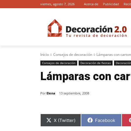
viernes, agosto 7, 2026
Acerca de
Publicidad
Reci
Inicio
Consejos de decoración
Lámparas con carton
Consejos de decoración
Decoración de fiestas
Decoració
Lámparas con car
Por
Elena
13 septiembre, 2008
C
C
X (Twitter)
Facebook
o
o
m
m