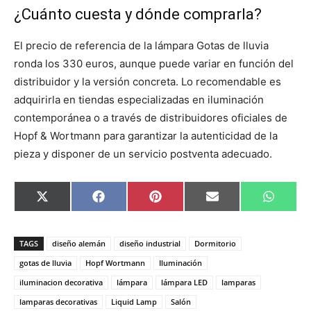
¿Cuánto cuesta y dónde comprarla?
El precio de referencia de la lámpara Gotas de lluvia
ronda los 330 euros, aunque puede variar en función del
distribuidor y la versión concreta. Lo recomendable es
adquirirla en tiendas especializadas en iluminación
contemporánea o a través de distribuidores oficiales de
Hopf & Wortmann para garantizar la autenticidad de la
pieza y disponer de un servicio postventa adecuado.
C
C
C
C
C
X
F
P
E
W
o
o
o
o
o
(
a
i
m
h
m
m
m
m
m
T
c
n
a
a
p
p
p
p
p
w
e
t
i
t
a
a
a
a
a
i
b
e
l
s
TAGS
diseño alemán
diseño industrial
Dormitorio
r
r
r
r
r
t
o
r
A
t
t
t
t
t
t
o
e
p
gotas de lluvia
Hopf Wortmann
Iluminación
i
i
i
i
i
e
k
s
p
iluminacion decorativa
lámpara
lámpara LED
lamparas
r
r
r
r
r
r
t
e
e
e
e
e
)
lamparas decorativas
Liquid Lamp
Salón
n
n
n
n
n