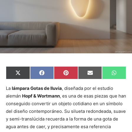
C
C
C
C
C
X
F
P
E
W
o
o
o
o
o
(
a
i
m
h
m
m
m
m
m
T
c
n
a
a
p
p
p
p
p
w
e
t
i
t
La
lámpara Gotas de lluvia
, diseñada por el estudio
a
a
a
a
a
i
b
e
l
s
alemán
Hopf & Wortmann
, es una de esas piezas que han
r
r
r
r
r
t
o
r
A
t
t
t
t
t
t
o
e
p
conseguido convertir un objeto cotidiano en un símbolo
i
i
i
i
i
e
k
s
p
r
r
r
r
r
r
t
del diseño contemporáneo. Su silueta redondeada, suave
e
e
e
e
e
)
n
n
n
n
n
y semi-translúcida recuerda a la forma de una gota de
agua antes de caer, y precisamente esa referencia