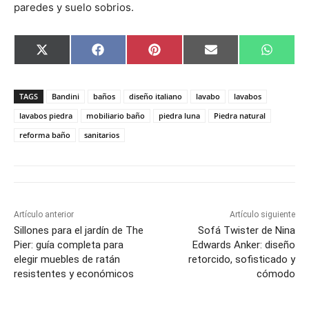
paredes y suelo sobrios.
C
C
C
C
C
X
F
P
E
W
o
o
o
o
o
(
a
i
m
h
m
m
m
m
m
T
c
n
a
a
p
p
p
p
p
w
e
t
i
t
a
a
a
a
a
i
b
e
l
s
TAGS
Bandini
baños
diseño italiano
lavabo
lavabos
r
r
r
r
r
t
o
r
A
t
t
t
t
t
t
o
e
p
lavabos piedra
mobiliario baño
piedra luna
Piedra natural
i
i
i
i
i
e
k
s
p
reforma baño
sanitarios
r
r
r
r
r
r
t
e
e
e
e
e
)
n
n
n
n
n
Artículo anterior
Artículo siguiente
Sillones para el jardín de The
Sofá Twister de Nina
Pier: guía completa para
Edwards Anker: diseño
elegir muebles de ratán
retorcido, sofisticado y
resistentes y económicos
cómodo