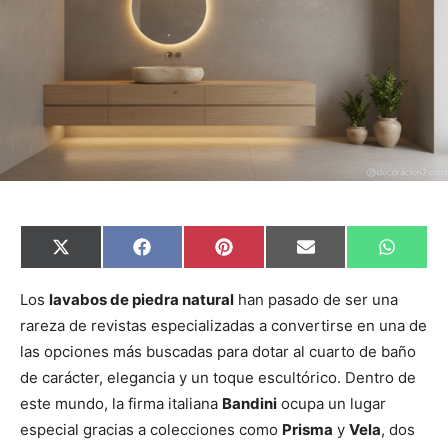
C
C
C
C
C
X
F
P
E
W
o
o
o
o
o
(
a
i
m
h
m
m
m
m
m
T
c
n
a
a
p
p
p
p
p
w
e
t
i
t
Los
lavabos de piedra natural
han pasado de ser una
a
a
a
a
a
i
b
e
l
s
rareza de revistas especializadas a convertirse en una de
r
r
r
r
r
t
o
r
A
t
t
t
t
t
t
o
e
p
las opciones más buscadas para dotar al cuarto de baño
i
i
i
i
i
e
k
s
p
r
r
r
r
r
r
t
de carácter, elegancia y un toque escultórico. Dentro de
e
e
e
e
e
)
n
n
n
n
n
este mundo, la firma italiana
Bandini
ocupa un lugar
especial gracias a colecciones como
Prisma
y
Vela
, dos