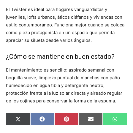
El Twister es ideal para hogares vanguardistas y
juveniles, lofts urbanos, áticos diáfanos y viviendas con
estilo contemporáneo. Funciona mejor cuando se coloca
como pieza protagonista en un espacio que permita
apreciar su silueta desde varios ángulos.
¿Cómo se mantiene en buen estado?
El mantenimiento es sencillo: aspirado semanal con
boquilla suave, limpieza puntual de manchas con paño
humedecido en agua tibia y detergente neutro,
protección frente a la luz solar directa y aireado regular
de los cojines para conservar la forma de la espuma.
C
C
C
C
C
X
F
P
E
W
o
o
o
o
o
(
a
i
m
h
m
m
m
m
m
T
c
n
a
a