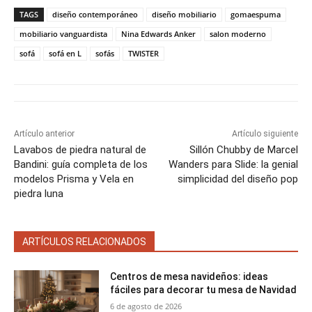
p
p
p
p
p
w
e
t
i
t
a
a
a
a
a
i
b
e
l
s
TAGS
diseño contemporáneo
diseño mobiliario
gomaespuma
r
r
r
r
r
t
o
r
A
t
t
t
t
t
t
o
e
p
mobiliario vanguardista
Nina Edwards Anker
salon moderno
i
i
i
i
i
e
k
s
p
sofá
sofá en L
sofás
TWISTER
r
r
r
r
r
r
t
e
e
e
e
e
)
n
n
n
n
n
Artículo anterior
Artículo siguiente
Lavabos de piedra natural de
Sillón Chubby de Marcel
Bandini: guía completa de los
Wanders para Slide: la genial
modelos Prisma y Vela en
simplicidad del diseño pop
piedra luna
ARTÍCULOS RELACIONADOS
Centros de mesa navideños: ideas
fáciles para decorar tu mesa de Navidad
6 de agosto de 2026