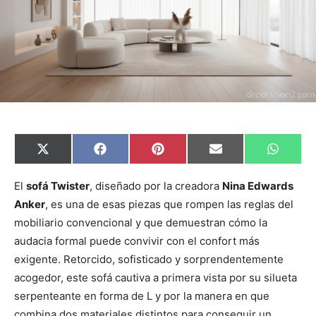
C
C
C
C
C
X
F
P
E
W
o
o
o
o
o
(
a
i
m
h
m
m
m
m
m
T
c
n
a
a
p
p
p
p
p
w
e
t
i
t
El
sofá Twister
, diseñado por la creadora
Nina Edwards
a
a
a
a
a
i
b
e
l
s
Anker
, es una de esas piezas que rompen las reglas del
r
r
r
r
r
t
o
r
A
t
t
t
t
t
t
o
e
p
mobiliario convencional y que demuestran cómo la
i
i
i
i
i
e
k
s
p
r
r
r
r
r
r
t
audacia formal puede convivir con el confort más
e
e
e
e
e
)
n
n
n
n
n
exigente. Retorcido, sofisticado y sorprendentemente
acogedor, este sofá cautiva a primera vista por su silueta
serpenteante en forma de L y por la manera en que
combina dos materiales distintos para conseguir un