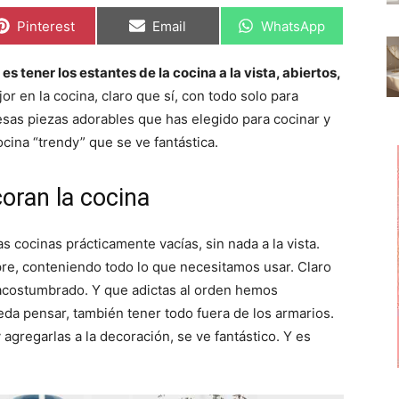
C
C
C
Pinterest
Email
WhatsApp
o
o
o
m
m
m
p
p
p
s tener los estantes de la cocina a la vista, abiertos,
a
a
a
r
r
r
r en la cocina, claro que sí, con todo solo para
t
t
t
i
i
i
esas piezas adorables que has elegido para cocinar y
r
r
r
cina “trendy” que se ve fantástica.
e
e
e
n
n
n
oran la cocina
cocinas prácticamente vacías, sin nada a la vista.
pre, conteniendo todo lo que necesitamos usar. Claro
 acostumbrado. Y que adictas al orden hemos
eda pensar, también tener todo fuera de los armarios.
agregarlas a la decoración, se ve fantástico. Y es