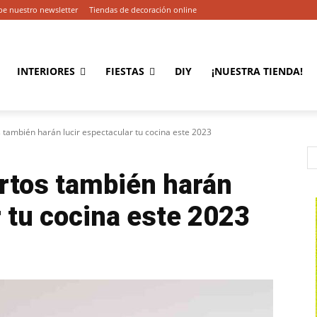
be nuestro newsletter
Tiendas de decoración online
INTERIORES
FIESTAS
DIY
¡NUESTRA TIENDA!
s también harán lucir espectacular tu cocina este 2023
rtos también harán
r tu cocina este 2023