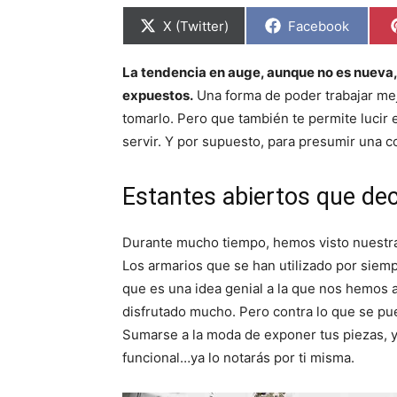
C
C
X (Twitter)
Facebook
o
o
m
m
p
p
La tendencia en auge, aunque no es nueva, e
a
a
r
r
expuestos.
Una forma de poder trabajar mejo
t
t
i
i
tomarlo. Pero que también te permite lucir 
r
r
servir. Y por supuesto, para presumir una co
e
e
n
n
Estantes abiertos que dec
Durante mucho tiempo, hemos visto nuestras 
Los armarios que se han utilizado por siem
que es una idea genial a la que nos hemos
disfrutado mucho. Pero contra lo que se pu
Sumarse a la moda de exponer tus piezas, y 
funcional…ya lo notarás por ti misma.