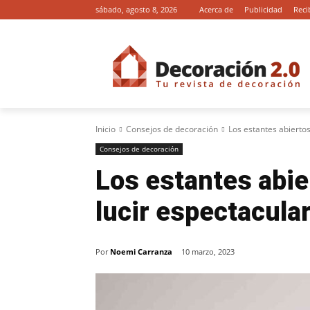
sábado, agosto 8, 2026
Acerca de
Publicidad
Reci
Inicio
Consejos de decoración
Los estantes abierto
Consejos de decoración
Los estantes abie
lucir espectacula
Por
Noemi Carranza
10 marzo, 2023