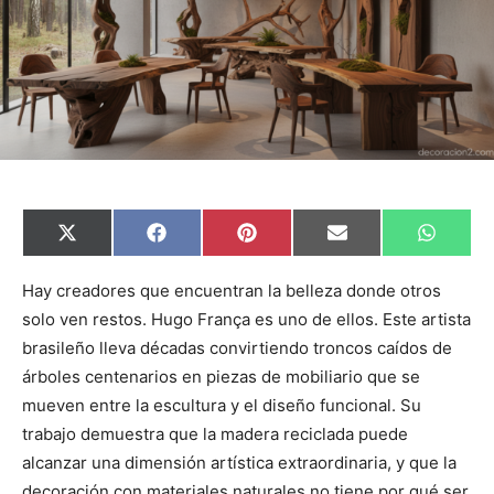
C
C
C
C
C
X
F
P
E
W
o
o
o
o
o
(
a
i
m
h
m
m
m
m
m
T
c
n
a
a
p
p
p
p
p
w
e
t
i
t
Hay creadores que encuentran la belleza donde otros
a
a
a
a
a
i
b
e
l
s
solo ven restos. Hugo França es uno de ellos. Este artista
r
r
r
r
r
t
o
r
A
t
t
t
t
t
t
o
e
p
brasileño lleva décadas convirtiendo troncos caídos de
i
i
i
i
i
e
k
s
p
r
r
r
r
r
r
t
árboles centenarios en piezas de mobiliario que se
e
e
e
e
e
)
n
n
n
n
n
mueven entre la escultura y el diseño funcional. Su
trabajo demuestra que la madera reciclada puede
alcanzar una dimensión artística extraordinaria, y que la
decoración con materiales naturales no tiene por qué ser