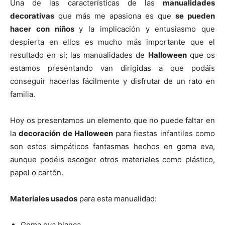
Una de las características de las
manualidades
a
a
a
a
a
i
b
e
l
s
r
r
r
r
r
t
o
r
A
decorativas
que más me apasiona es que
se pueden
t
t
t
t
t
t
o
e
p
i
i
i
i
i
e
k
s
p
hacer con niños
y la implicación y entusiasmo que
r
r
r
r
r
r
t
despierta en ellos es mucho más importante que el
e
e
e
e
e
)
n
n
n
n
n
resultado en si; las manualidades de
Halloween
que os
estamos presentando van dirigidas a que podáis
conseguir hacerlas fácilmente y disfrutar de un rato en
familia.
Hoy os presentamos un elemento que no puede faltar en
la
decoración de Halloween
para fiestas infantiles como
son estos simpáticos fantasmas hechos en goma eva,
aunque podéis escoger otros materiales como plástico,
papel o cartón.
Materiales usados
para esta manualidad:
Goma eva blanca