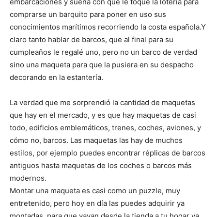
i
i
i
i
i
e
k
s
p
embarcaciones y sueña con que le toque la lotería para
r
r
r
r
r
r
t
comprarse un barquito para poner en uso sus
e
e
e
e
e
)
n
n
n
n
n
conocimientos marítimos recorriendo la costa española.Y
claro tanto hablar de barcos, que al final para su
cumpleaños le regalé uno, pero no un barco de verdad
sino una maqueta para que la pusiera en su despacho
decorando en la estantería.
La verdad que me sorprendió la cantidad de maquetas
que hay en el mercado, y es que hay maquetas de casi
todo, edificios emblemáticos, trenes, coches, aviones, y
cómo no, barcos. Las maquetas las hay de muchos
estilos, por ejemplo puedes encontrar réplicas de barcos
antiguos hasta maquetas de los coches o barcos más
modernos.
Montar una maqueta es casi como un puzzle, muy
entretenido, pero hoy en día las puedes adquirir ya
montadas, para que vayan desde la tienda a tu hogar ya