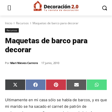
Inicio
Recursos
Maquetas de barco para decorar
Recursos
Maquetas de barco para
decorar
Por
Mari Nieves Carrero
17 junio, 2010
C
C
C
C
C
X
F
P
E
W
o
o
o
o
o
(
a
i
m
h
m
m
m
m
m
T
c
n
a
a
p
p
p
p
p
w
e
t
i
t
Ultimamente en mi casa sólo se habla de barcos, y es que
a
a
a
a
a
i
b
e
l
s
r
r
r
r
r
t
o
r
A
mi marido se ha sacado el carnet de patrón de
t
t
t
t
t
t
o
e
p