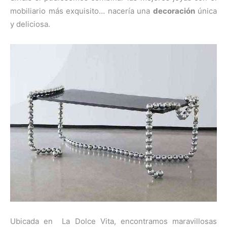
i
i
i
i
i
e
k
s
p
r
r
r
r
r
r
t
mobiliario más exquisito… nacería una
decoración
única
e
e
e
e
e
)
n
n
n
n
n
y deliciosa.
Ubicada en
La Dolce Vita
, encontramos maravillosas